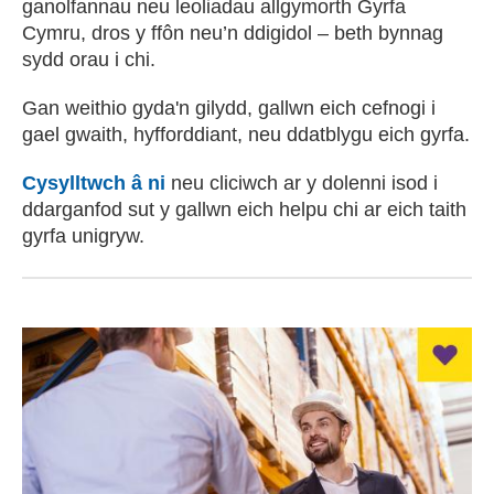
ganolfannau neu leoliadau allgymorth Gyrfa
Cymru, dros y ffôn neu’n ddigidol – beth bynnag
sydd orau i chi.
Gan weithio gyda'n gilydd, gallwn eich cefnogi i
gael gwaith, hyfforddiant, neu ddatblygu eich gyrfa.
Cysylltwch â ni
neu cliciwch ar y dolenni isod i
ddarganfod sut y gallwn eich helpu chi ar eich taith
gyrfa unigryw.