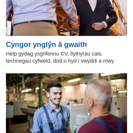
Cyngor ynglŷn â gwaith
Help gydag ysgrifennu CV, llythyrau cais,
technegau cyfweld, dod o hyd i swyddi a mwy.