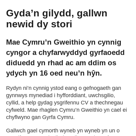
Gyda’n gilydd, gallwn
newid dy stori
Mae Cymru’n Gweithio yn cynnig
cyngor a chyfarwyddyd gyrfaoedd
diduedd yn rhad ac am ddim os
ydych yn 16 oed neu’n hŷn.
Rydyn ni’n cynnig ystod eang o gefnogaeth gan
gynnwys mynediad i hyfforddiant, uwchsgilio,
cyllid, a help gydag ysgrifennu CV a thechnegau
cyfweld. Mae rhaglen Cymru’n Gweithio yn cael ei
chyflwyno gan Gyrfa Cymru.
Gallwch gael cymorth wyneb yn wyneb yn un o