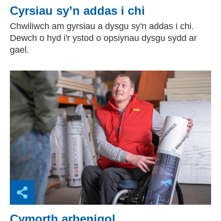
Cyrsiau sy’n addas i chi
Chwiliwch am gyrsiau a dysgu sy'n addas i chi.
Dewch o hyd i'r ystod o opsiynau dysgu sydd ar
gael.
Cymorth arbenigol