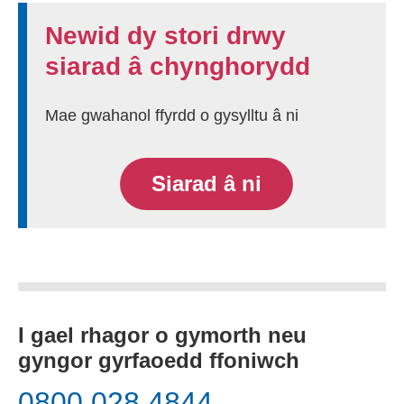
Newid dy stori drwy
siarad â chynghorydd
Mae gwahanol ffyrdd o gysylltu â ni
Siarad â ni
I gael rhagor o gymorth neu
gyngor gyrfaoedd ffoniwch
0800 028 4844