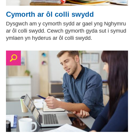
Cymorth ar ôl colli swydd
Dysgwch am y cymorth sydd ar gael yng Nghymru
ar ôl colli swydd. Cewch gymorth gyda sut i symud
ymlaen yn hyderus ar ôl colli swydd.