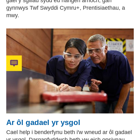
gael y sgiliau sydd eu hangen arnoch, gan
gynnwys Twf Swyddi Cymru+, Prentisiaethau, a
mwy.
Ar ôl gadael yr ysgol
Cael help i benderfynu beth i'w wneud ar ôl gadael
yr ysgol. Darganfyddwch beth yw eich opsiynau,