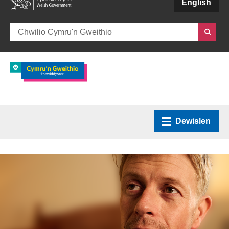
(external websiteCY)
English
Cymru’n Gweithio
Dewislen
Hafan
Amdanom ni
Sut y gallwn ni helpu