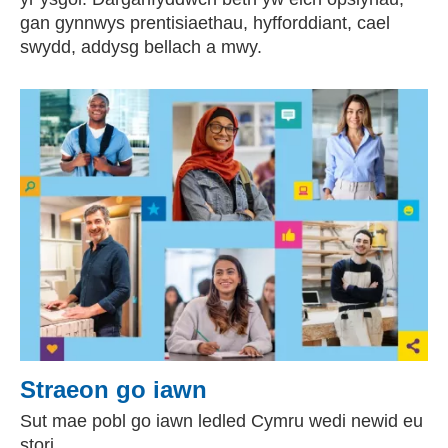
gan gynnwys prentisiaethau, hyfforddiant, cael
swydd, addysg bellach a mwy.
Straeon go iawn
Sut mae pobl go iawn ledled Cymru wedi newid eu
stori.