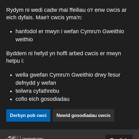
Skip to main content
Rydym ni wedi cadw rhai ffeiliau o'r enw cwcis ar
eich dyfais. Mae'r cwcis yma'n:
hanfodol er mwyn i wefan Cymru'n Gweithio
weithio
Byddem ni hefyd yn hoffi arbed cwcis er mwyn
helpu i:
wella gwefan Cymru'n Gweithio drwy fesur
defnydd y wefan
teilwra cyfathrebu
cofio eich gosodiadau
Derbyn pob cwci
Newid gosodiadau cwcis