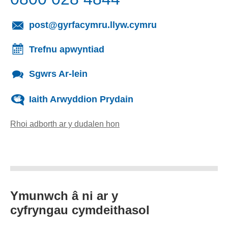
(yn agor cleient
post@gyrfacymru.llyw.cymru
Trefnu apwyntiad
Sgwrs Ar-lein
Iaith Arwyddion Prydain
Rhoi adborth ar y dudalen hon
(yn agor cleient e-bost)
Ymunwch â ni ar y
cyfryngau cymdeithasol