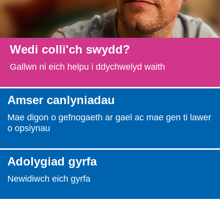
Newid dy stori
Wedi colli'ch swydd?
Straeon go iawn
Gallwn ni eich helpu i ddychwelyd waith
Cysylltu â ni
Amser canlyniadau
Mae digon o gefnogaeth ar gael ac mae gen ti lawer
Newyddion
o opsiynau
Digwyddiadau
Adolygiad gyrfa
Newidiwch eich gyrfa
Gweithio i ni
Trefnu apwyntiad