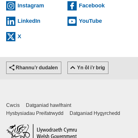
(external websiteCY)
(external we
Instagram
Facebook
(external websiteCY)
(external web
LinkedIn
YouTube
(external websiteCY)
X
Rhannu’r dudalen
Yn ôl i’r brig
Cwcis
Datganiad hawlfraint
Hysbysiadau Preifatrwydd
Datganiad Hygyrchedd
(external websiteCY)