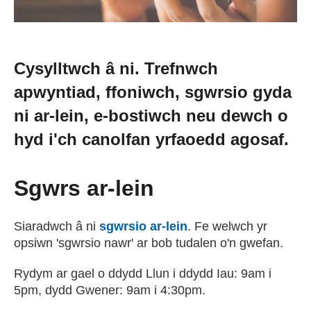
Cysylltwch â ni. Trefnwch
apwyntiad, ffoniwch, sgwrsio gyda
ni ar-lein, e-bostiwch neu dewch o
hyd i'ch canolfan yrfaoedd agosaf.
Sgwrs ar-lein
Siaradwch â ni
sgwrsio ar-lein
. Fe welwch yr
opsiwn 'sgwrsio nawr' ar bob tudalen o'n gwefan.
Rydym ar gael o ddydd Llun i ddydd Iau: 9am i
5pm, dydd Gwener: 9am i 4:30pm.