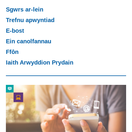
Sgwrs ar-lein
Newid dy stori
Trefnu apwyntiad
E-bost
Straeon go iawn
Ein canolfannau
Ffôn
Cysylltu â ni
Iaith Arwyddion Prydain
Newyddion
Digwyddiadau
Gweithio i ni
Trefnu apwyntiad