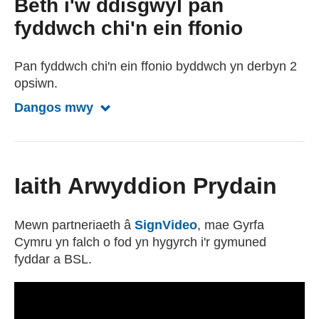
Beth i'w ddisgwyl pan
fyddwch chi'n ein ffonio
Pan fyddwch chi'n ein ffonio byddwch yn derbyn 2
opsiwn.
Dangos mwy
Dangos llai am beth i ddisgwyl pan yn
Iaith Arwyddion Prydain
Mewn partneriaeth â
SignVideo
(external websiteCY
, mae Gyrfa
Cymru yn falch o fod yn hygyrch i'r gymuned
fyddar a BSL.