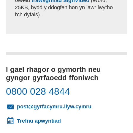
Gweld
trawsgrifiad SignVideo
(Word,
25KB, bydd y ddogfen hon yn lawr lwytho
i'ch dyfais).
I gael rhagor o gymorth neu
gyngor gyrfaoedd ffoniwch
0800 028 4844
(yn agor cleient
post@gyrfacymru.llyw.cymru
Trefnu apwyntiad