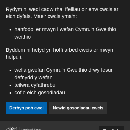
Skip to main content
Rydym ni wedi cadw rhai ffeiliau o'r enw cwcis ar
eich dyfais. Mae'r cwcis yma'n:
hanfodol er mwyn i wefan Cymru'n Gweithio
weithio
Byddem ni hefyd yn hoffi arbed cwcis er mwyn
helpu i:
wella gwefan Cymru'n Gweithio drwy fesur
defnydd y wefan
teilwra cyfathrebu
cofio eich gosodiadau
Derbyn pob cwci
Newid gosodiadau cwcis