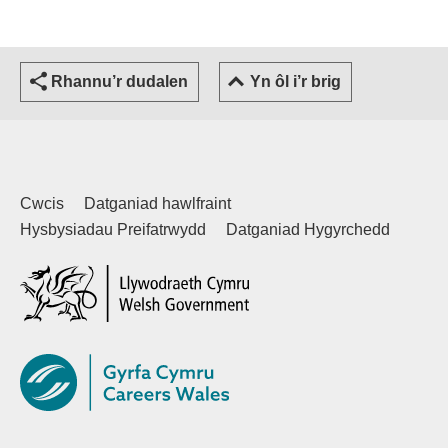
Rhannu’r dudalen
Yn ôl i’r brig
Cwcis
Datganiad hawlfraint
Hysbysiadau Preifatrwydd
Datganiad Hygyrchedd
(external websiteCY)