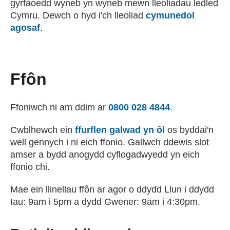
gyrfaoedd wyneb yn wyneb mewn lleoliadau ledled
Cymru. Dewch o hyd i'ch lleoliad
cymunedol
agosaf
.
Ffôn
Ffoniwch ni am ddim ar
0800 028 4844
.
Cwblhewch ein
ffurflen galwad yn ôl
os byddai'n
well gennych i ni eich ffonio. Gallwch ddewis slot
amser a bydd anogydd cyflogadwyedd yn eich
ffonio chi.
Mae ein llinellau ffôn ar agor o ddydd Llun i ddydd
Iau: 9am i 5pm a dydd Gwener: 9am i 4:30pm.