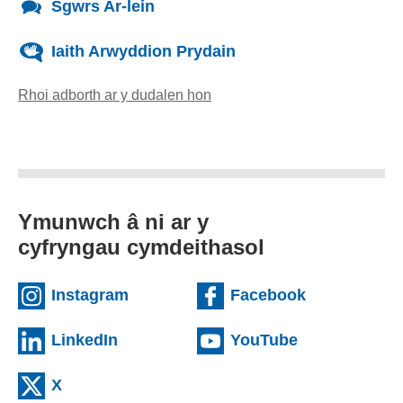
Sgwrs Ar-lein
Iaith Arwyddion Prydain
Rhoi adborth ar y dudalen hon
(yn agor cleient e-bost)
Ymunwch â ni ar y
cyfryngau cymdeithasol
(external websiteCY)
(external we
Instagram
Facebook
(external websiteCY)
(external web
LinkedIn
YouTube
(external websiteCY)
X