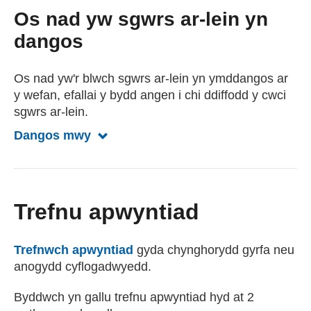
Os nad yw sgwrs ar-lein yn
dangos
Os nad yw'r blwch sgwrs ar-lein yn ymddangos ar
y wefan, efallai y bydd angen i chi ddiffodd y cwci
sgwrs ar-lein.
Dangos mwy
Dangos llai am sgwrs ar-lein
Trefnu apwyntiad
Trefnwch apwyntiad
gyda chynghorydd gyrfa neu
anogydd cyflogadwyedd.
Byddwch yn gallu trefnu apwyntiad hyd at 2