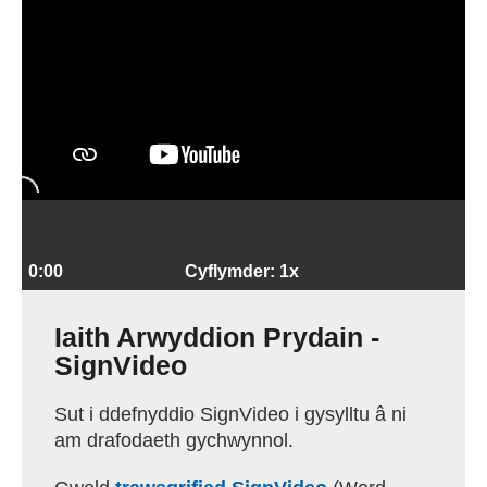
0:00
Cyflymder: 1x
Iaith Arwyddion Prydain -
SignVideo
Sut i ddefnyddio SignVideo i gysylltu â ni
am drafodaeth gychwynnol.