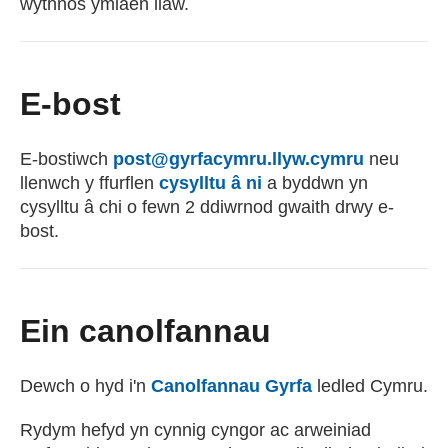
wythnos ymlaen llaw.
E-bost
E-bostiwch
post@gyrfacymru.llyw.cymru
(yn agor c
neu
llenwch y ffurflen
cysylltu â ni
a byddwn yn
cysylltu â chi o fewn 2 ddiwrnod gwaith drwy e-
bost.
Ein canolfannau
Dewch o hyd i'n
Canolfannau Gyrfa
ledled Cymru.
Rydym hefyd yn cynnig cyngor ac arweiniad