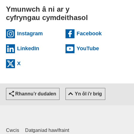
Ymunwch â ni ar y
cyfryngau cymdeithasol
(external websiteCY)
(external we
Instagram
Facebook
(external websiteCY)
(external web
LinkedIn
YouTube
(external websiteCY)
X
Rhannu’r dudalen
Yn ôl i’r brig
Cwcis
Datganiad hawlfraint