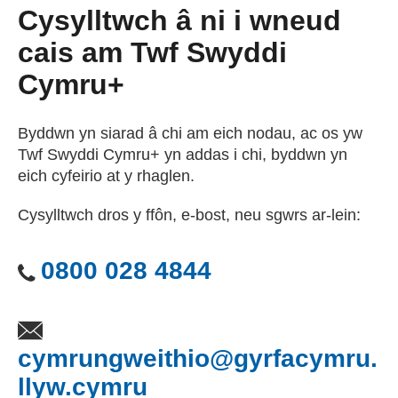
Cysylltwch â ni i wneud
cais am Twf Swyddi
Cymru+
Byddwn yn siarad â chi am eich nodau, ac os yw
Twf Swyddi Cymru+ yn addas i chi, byddwn yn
eich cyfeirio at y rhaglen.
Cysylltwch dros y ffôn, e-bost, neu sgwrs ar-lein:
0800 028 4844
cymrungweithio@gyrfacymru.
llyw.cymru
(yn agor cleient e-bo