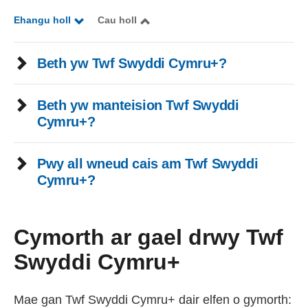
a
Ehangu holl
Cau holl
u
Beth yw Twf Swyddi Cymru+?
Beth yw manteision Twf Swyddi
Cymru+?
Pwy all wneud cais am Twf Swyddi
Cymru+?
Cymorth ar gael drwy Twf
Swyddi Cymru+
Mae gan Twf Swyddi Cymru+ dair elfen o gymorth: