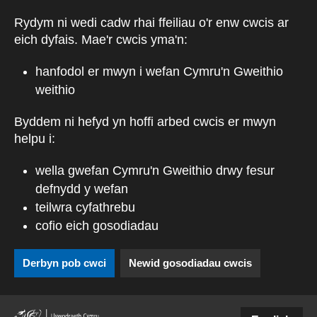
Skip to main content
Rydym ni wedi cadw rhai ffeiliau o'r enw cwcis ar
eich dyfais. Mae'r cwcis yma'n:
hanfodol er mwyn i wefan Cymru'n Gweithio
weithio
Byddem ni hefyd yn hoffi arbed cwcis er mwyn
helpu i:
wella gwefan Cymru'n Gweithio drwy fesur
defnydd y wefan
teilwra cyfathrebu
cofio eich gosodiadau
Derbyn pob cwci
Newid gosodiadau cwcis