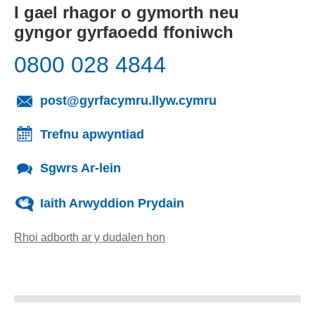
I gael rhagor o gymorth neu
gyngor gyrfaoedd ffoniwch
0800 028 4844
(yn agor cleient
post@gyrfacymru.llyw.cymru
Trefnu apwyntiad
Sgwrs Ar-lein
Iaith Arwyddion Prydain
Rhoi adborth ar y dudalen hon
(yn agor cleient e-bost)