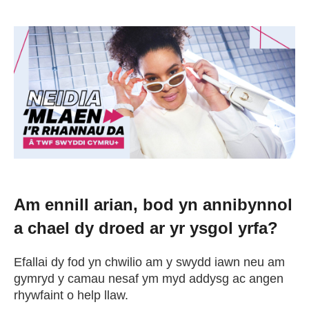
Newid dy stori
Straeon go iawn
Cysylltu â ni
Newyddion
Am ennill arian, bod yn annibynnol
Digwyddiadau
a chael dy droed ar yr ysgol yrfa?
Gweithio i ni
Efallai dy fod yn chwilio am y swydd iawn neu am
gymryd y camau nesaf ym myd addysg ac angen
rhywfaint o help llaw.
Trefnu apwyntiad