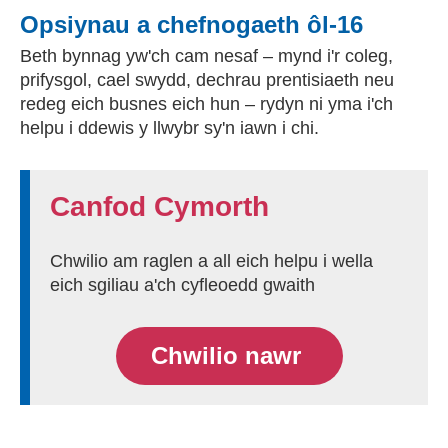
Opsiynau a chefnogaeth ôl-16
Beth bynnag yw'ch cam nesaf – mynd i'r coleg,
prifysgol, cael swydd, dechrau prentisiaeth neu
redeg eich busnes eich hun – rydyn ni yma i'ch
helpu i ddewis y llwybr sy'n iawn i chi.
Canfod Cymorth
Chwilio am raglen a all eich helpu i wella
eich sgiliau a'ch cyfleoedd gwaith
Chwilio nawr