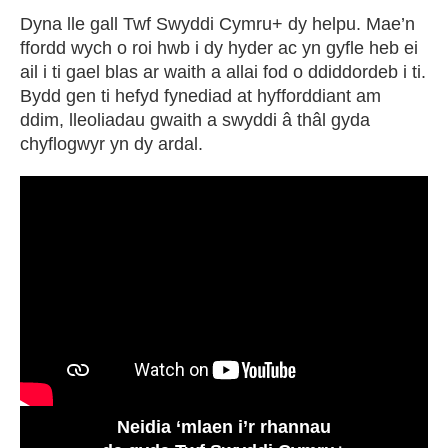
Dyna lle gall Twf Swyddi Cymru+ dy helpu. Mae’n
ffordd wych o roi hwb i dy hyder ac yn gyfle heb ei
ail i ti gael blas ar waith a allai fod o ddiddordeb i ti.
Bydd gen ti hefyd fynediad at hyfforddiant am
ddim, lleoliadau gwaith a swyddi â thâl gyda
chyflogwyr yn dy ardal.
Neidia ‘mlaen i’r rhannau