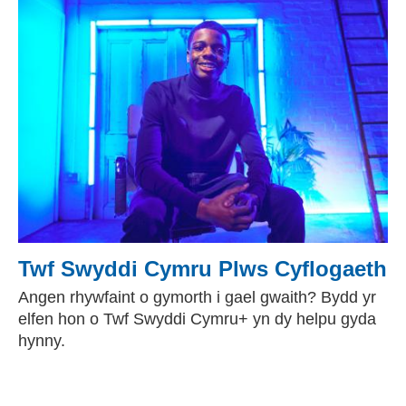
Twf Swyddi Cymru Plws Cyflogaeth
Angen rhywfaint o gymorth i gael gwaith? Bydd yr
elfen hon o Twf Swyddi Cymru+ yn dy helpu gyda
hynny.