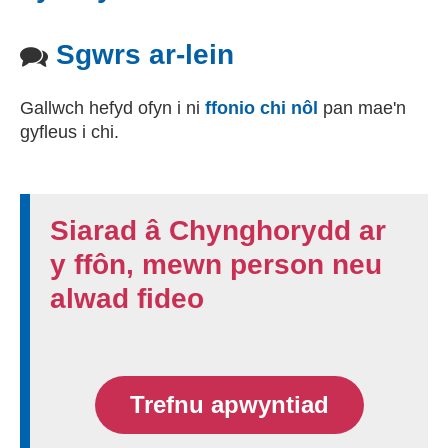
Sgwrs ar-lein
Gallwch hefyd ofyn i ni
ffonio chi nôl
pan mae'n
gyfleus i chi.
Siarad â Chynghorydd ar
y ffôn, mewn person neu
alwad fideo
Trefnu apwyntiad