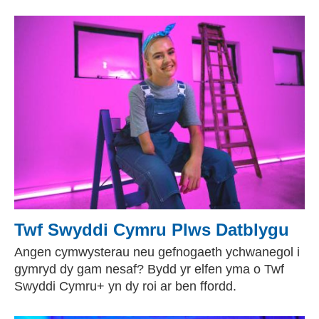
Twf Swyddi Cymru Plws Datblygu
Angen cymwysterau neu gefnogaeth ychwanegol i
gymryd dy gam nesaf? Bydd yr elfen yma o Twf
Swyddi Cymru+ yn dy roi ar ben ffordd.