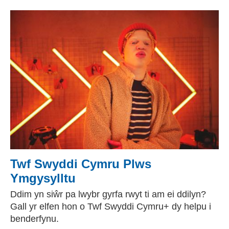
Twf Swyddi Cymru Plws
Ymgysylltu
Ddim yn siŵr pa lwybr gyrfa rwyt ti am ei ddilyn?
Gall yr elfen hon o Twf Swyddi Cymru+ dy helpu i
benderfynu.