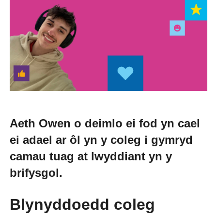
Newid dy stori
Straeon go iawn
Cysylltu â ni
Newyddion
Aeth Owen o deimlo ei fod yn cael
ei adael ar ôl yn y coleg i gymryd
Digwyddiadau
camau tuag at lwyddiant yn y
brifysgol.
Gweithio i ni
Blynyddoedd coleg
Trefnu apwyntiad