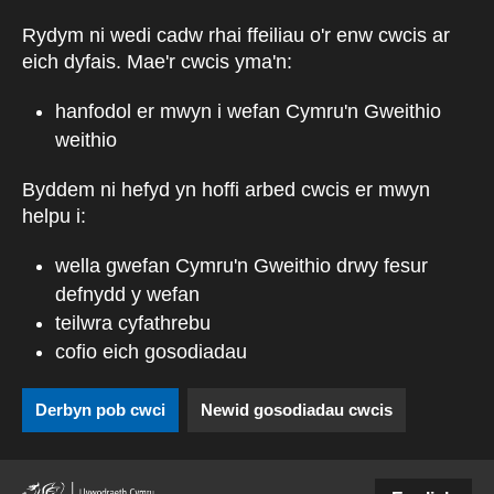
Skip to main content
Rydym ni wedi cadw rhai ffeiliau o'r enw cwcis ar
eich dyfais. Mae'r cwcis yma'n:
hanfodol er mwyn i wefan Cymru'n Gweithio
weithio
Byddem ni hefyd yn hoffi arbed cwcis er mwyn
helpu i:
wella gwefan Cymru'n Gweithio drwy fesur
defnydd y wefan
teilwra cyfathrebu
cofio eich gosodiadau
Derbyn pob cwci
Newid gosodiadau cwcis