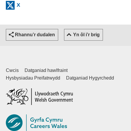
(external websiteCY)
X
Rhannu’r dudalen
Yn ôl i’r brig
Cwcis
Datganiad hawlfraint
Hysbysiadau Preifatrwydd
Datganiad Hygyrchedd
(external websiteCY)