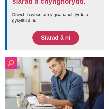
siarad â chynghorydd.
Dewch i wybod am y gwahanol ffyrdd o
gysylltu â ni.
Siarad â ni