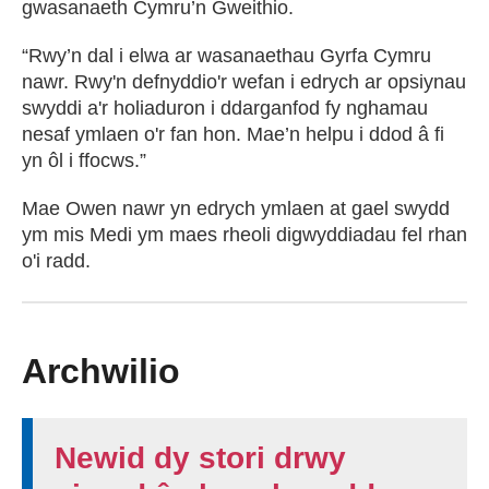
gwasanaeth Cymru’n Gweithio.
“Rwy’n dal i elwa ar wasanaethau Gyrfa Cymru
nawr. Rwy'n defnyddio'r wefan i edrych ar opsiynau
swyddi a'r holiaduron i ddarganfod fy nghamau
nesaf ymlaen o'r fan hon. Mae’n helpu i ddod â fi
yn ôl i ffocws.”
Mae Owen nawr yn edrych ymlaen at gael swydd
ym mis Medi ym maes rheoli digwyddiadau fel rhan
o'i radd.
Archwilio
Newid dy stori drwy