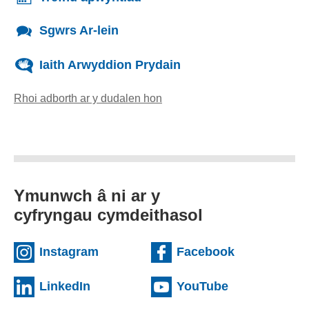
Sgwrs Ar-lein
Iaith Arwyddion Prydain
Rhoi adborth ar y dudalen hon
(yn agor cleient e-bost)
Ymunwch â ni ar y
cyfryngau cymdeithasol
(external websiteCY)
(external we
Instagram
Facebook
(external websiteCY)
(external web
LinkedIn
YouTube