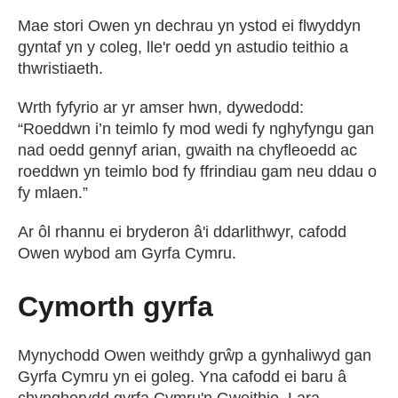
Mae stori Owen yn dechrau yn ystod ei flwyddyn
gyntaf yn y coleg, lle'r oedd yn astudio teithio a
thwristiaeth.
Wrth fyfyrio ar yr amser hwn, dywedodd:
“Roeddwn i’n teimlo fy mod wedi fy nghyfyngu gan
nad oedd gennyf arian, gwaith na chyfleoedd ac
roeddwn yn teimlo bod fy ffrindiau gam neu ddau o
fy mlaen.”
Ar ôl rhannu ei bryderon â'i ddarlithwyr, cafodd
Owen wybod am Gyrfa Cymru.
Cymorth gyrfa
Mynychodd Owen weithdy grŵp a gynhaliwyd gan
Gyrfa Cymru yn ei goleg. Yna cafodd ei baru â