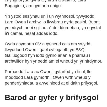
chynghorydd gyrfa Cymru'n Gweithio, Lara
Bagagiolo, am gymorth unigol.
Yn ystod sesiynau un i un wythnosol, tywysodd
Lara Owen i archwilio llwybrau gyrfa posibl. Buont
yn edrych ar ei sgiliau a'i ddiddordebau, yn ogystal
â'r camau nesaf addas iddo.
Gyda chymorth CV a gwneud cais am swydd,
llwyddodd Owen i gael cyflogaeth yn B&Q.
Galluogodd hyn iddo gynilo arian a pharhau i
archwilio'r hyn yr oedd am ei wneud yn yr hirdymor.
Parhaodd Lara ac Owen i gyfarfod yn fisol, lle
rhoddodd Lara gymorth i Owen wrth wneud y
penderfyniadau a arweiniodd at ei daith prifysgol.
Barod ar gyfer y brifysgol