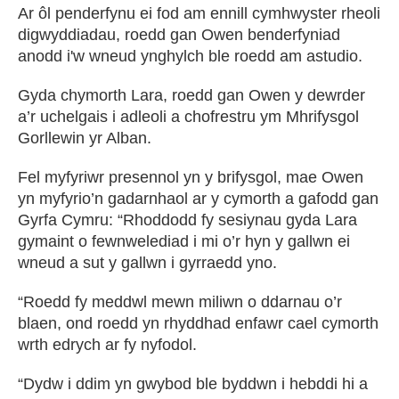
Ar ôl penderfynu ei fod am ennill cymhwyster rheoli
digwyddiadau, roedd gan Owen benderfyniad
anodd i'w wneud ynghylch ble roedd am astudio.
Gyda chymorth Lara, roedd gan Owen y dewrder
a’r uchelgais i adleoli a chofrestru ym Mhrifysgol
Gorllewin yr Alban.
Fel myfyriwr presennol yn y brifysgol, mae Owen
yn myfyrio’n gadarnhaol ar y cymorth a gafodd gan
Gyrfa Cymru: “Rhoddodd fy sesiynau gyda Lara
gymaint o fewnwelediad i mi o’r hyn y gallwn ei
wneud a sut y gallwn i gyrraedd yno.
“Roedd fy meddwl mewn miliwn o ddarnau o’r
blaen, ond roedd yn rhyddhad enfawr cael cymorth
wrth edrych ar fy nyfodol.
“Dydw i ddim yn gwybod ble byddwn i hebddi hi a