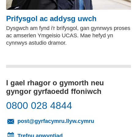
Prifysgol ac addysg uwch
Dysgwch am fynd i'r brifysgol, gan gynnwys proses
ac amserlen Ymgeisio UCAS. Mae hefyd yn
cynnwys astudio dramor.
I gael rhagor o gymorth neu
gyngor gyrfaoedd ffoniwch
0800 028 4844
(yn agor cleient
post@gyrfacymru.llyw.cymru
Trefnu apwyntiad