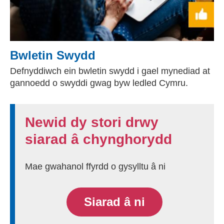
Bwletin Swydd
Defnyddiwch ein bwletin swydd i gael mynediad at
gannoedd o swyddi gwag byw ledled Cymru.
Newid dy stori drwy
siarad â chynghorydd
Mae gwahanol ffyrdd o gysylltu â ni
Siarad â ni