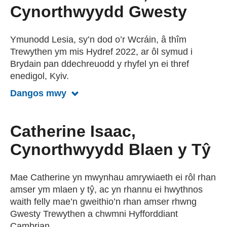
Cynorthwyydd Gwesty
Ymunodd Lesia, sy’n dod o’r Wcráin, â thîm
Trewythen ym mis Hydref 2022, ar ôl symud i
Brydain pan ddechreuodd y rhyfel yn ei thref
enedigol, Kyiv.
Dangos mwy
Dangos mwy am Lesia Hudzovska, 
Catherine Isaac,
Cynorthwyydd Blaen y Tŷ
Mae Catherine yn mwynhau amrywiaeth ei rôl rhan
amser ym mlaen y tŷ, ac yn rhannu ei hwythnos
waith felly mae’n gweithio’n rhan amser rhwng
Gwesty Trewythen a chwmni Hyfforddiant
Cambrian.