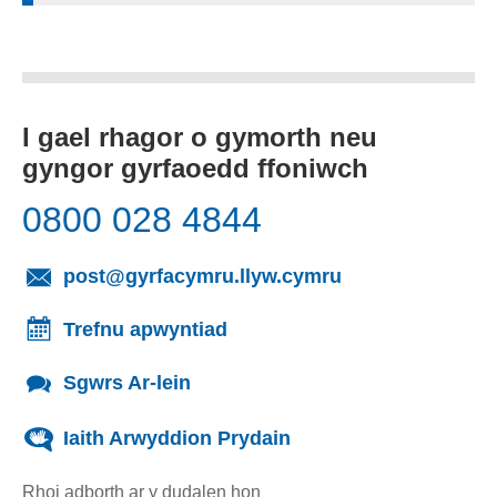
I gael rhagor o gymorth neu
gyngor gyrfaoedd ffoniwch
0800 028 4844
(yn agor cleient
post@gyrfacymru.llyw.cymru
Trefnu apwyntiad
Sgwrs Ar-lein
Iaith Arwyddion Prydain
Rhoi adborth ar y dudalen hon
(yn agor cleient e-bost)