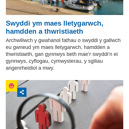
Swyddi ym maes lletygarwch,
hamdden a thwristiaeth
Archwiliwch y gwahanol fathau o swyddi y gallwch
eu gwneud ym maes lletygarwch, hamdden a
thwristiaeth, gan gynnwys beth mae’r swyddi’n ei
gynnwys, cyflogau, cymwysterau, y sgiliau
angenrheidiol a mwy.