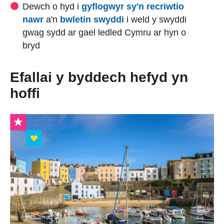
Dewch o hyd i
gyflogwyr sy'n recriwtio
nawr
a'n
bwletin swyddi
i weld y swyddi
gwag sydd ar gael ledled Cymru ar hyn o
bryd
Efallai y byddech hefyd yn
hoffi