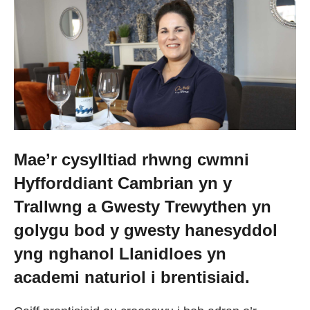
Newid dy stori
Straeon go iawn
Cysylltu â ni
Mae’r cysylltiad rhwng cwmni
Newyddion
Hyfforddiant Cambrian yn y
Trallwng a Gwesty Trewythen yn
Digwyddiadau
golygu bod y gwesty hanesyddol
yng nghanol Llanidloes yn
Gweithio i ni
academi naturiol i brentisiaid.
Trefnu apwyntiad