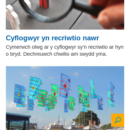
Cyflogwyr yn recriwtio nawr
Cymerwch olwg ar y cyflogwyr sy’n recriwtio ar hyn
o bryd. Dechreuwch chwilio am swydd yma.