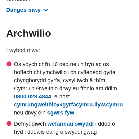
Dangos mwy
Dangos mwy am Catherine Isaac, Cy
Archwilio
I wybod mwy:
Os ydych chi'n 16 oed neu'n hŷn ac os
hoffech chi ymchwilio i'ch cyfleoedd gyda
chynghorydd gyrfa, cysylltwch â thîm
Cymru'n Gweithio drwy eu ffonio am ddim
0800 028 4844
, e-bost
(yn ag
cymrungweithio@gyrfacymru.llyw.cymru
neu drwy ein
sgwrs fyw
Defnyddiwch
wefannau swyddi
i ddod o
hyd i ddewis eang o swyddi gwag