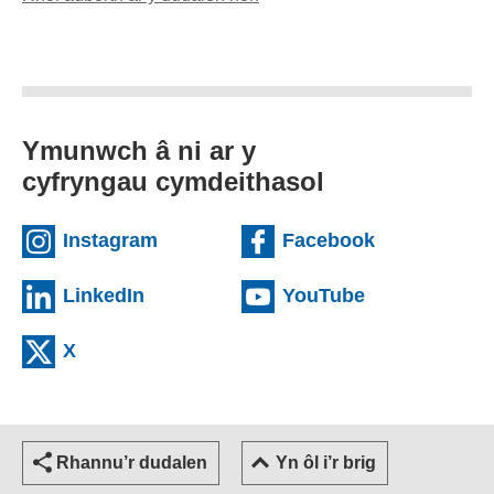
Ymunwch â ni ar y
cyfryngau cymdeithasol
(external websiteCY)
(external we
Instagram
Facebook
(external websiteCY)
(external web
LinkedIn
YouTube
(external websiteCY)
X
Rhannu’r dudalen
Yn ôl i’r brig