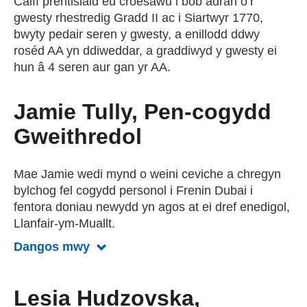
Caiff prentisiaid eu croesawu i bob adran o’r
gwesty rhestredig Gradd II ac i Siartwyr 1770,
bwyty pedair seren y gwesty, a enillodd ddwy
roséd AA yn ddiweddar, a graddiwyd y gwesty ei
hun â 4 seren aur gan yr AA.
Jamie Tully, Pen-cogydd
Gweithredol
Mae Jamie wedi mynd o weini ceviche a chregyn
bylchog fel cogydd personol i Frenin Dubai i
fentora doniau newydd yn agos at ei dref enedigol,
Llanfair-ym-Muallt.
Dangos mwy
Dangos mwy am Jamie Tully, Pen-co
Lesia Hudzovska,