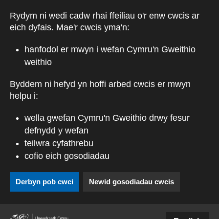
Skip to main content
Rydym ni wedi cadw rhai ffeiliau o'r enw cwcis ar
eich dyfais. Mae'r cwcis yma'n:
hanfodol er mwyn i wefan Cymru'n Gweithio
weithio
Byddem ni hefyd yn hoffi arbed cwcis er mwyn
helpu i:
wella gwefan Cymru'n Gweithio drwy fesur
defnydd y wefan
teilwra cyfathrebu
cofio eich gosodiadau
Derbyn pob cwci
Newid gosodiadau cwcis