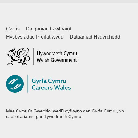
Cwcis
Datganiad hawlfraint
Hysbysiadau Preifatrwydd
Datganiad Hygyrchedd
(external websiteCY)
Mae Cymru’n Gweithio, wedi’i gyflwyno gan Gyrfa Cymru, yn
cael ei ariannu gan Lywodraeth Cymru.