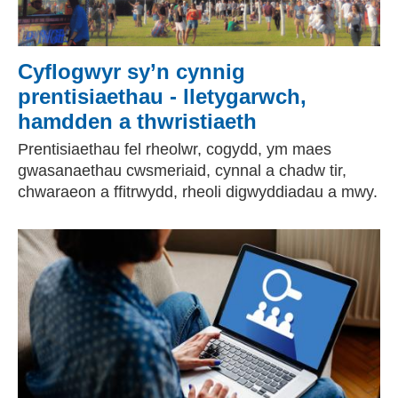
Cyflogwyr sy’n cynnig
prentisiaethau - lletygarwch,
hamdden a thwristiaeth
Prentisiaethau fel rheolwr, cogydd, ym maes
gwasanaethau cwsmeriaid, cynnal a chadw tir,
chwaraeon a ffitrwydd, rheoli digwyddiadau a mwy.