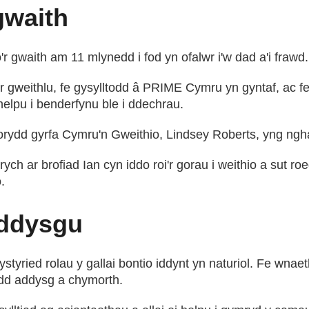
gwaith
 gwaith am 11 mlynedd i fod yn ofalwr i'w dad a'i frawd.
r gweithlu, fe gysylltodd â PRIME Cymru yn gyntaf, ac f
helpu i benderfynu ble i ddechrau.
ydd gyrfa Cymru'n Gweithio, Lindsey Roberts, yng ngha
ch ar brofiad Ian cyn iddo roi'r gorau i weithio a sut ro
.
addysgu
styried rolau y gallai bontio iddynt yn naturiol. Fe wnae
dd addysg a chymorth.