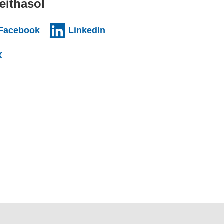
eithasol
nal websiteCY)
(external websiteCY)
(external websiteCY)
Facebook
LinkedIn
l websiteCY)
(external websiteCY)
X