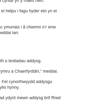
au cyntaf yn y maes hwn.
i helpu i fagu hyder eto yn ei
 ac ymunais i â chwmni o’r enw
meddai Ian.
h o leoliadau addysg.
 Cymru a Chaerfyrddin,” meddai.
o. Fel cynorthwyydd addysgu
ylio hynny.
nad ydynt mewn addysg brif ffrwd