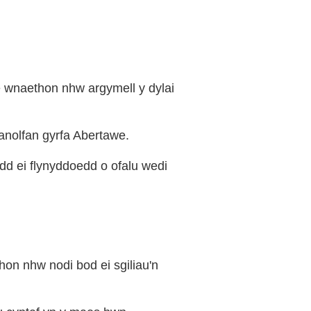
e wnaethon nhw argymell y dylai
nolfan gyrfa Abertawe.
edd ei flynyddoedd o ofalu wedi
thon nhw nodi bod ei sgiliau'n