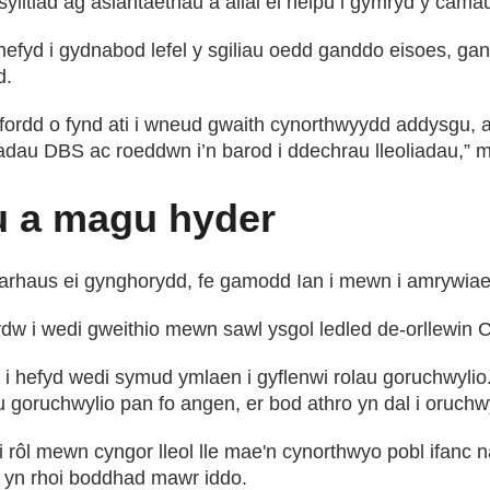
sylltiad ag asiantaethau a allai ei helpu i gymryd y cam
fyd i gydnabod lefel y sgiliau oedd ganddo eisoes, gan e
d.
 ffordd o fynd ati i wneud gwaith cynorthwyydd addysgu,
riadau DBS ac roeddwn i’n barod i ddechrau lleoliadau,” 
au a magu hyder
rhaus ei gynghorydd, fe gamodd Ian i mewn i amrywiaet
rydw i wedi gweithio mewn sawl ysgol ledled de-orllewin
 i hefyd wedi symud ymlaen i gyflenwi rolau goruchwyli
lau goruchwylio pan fo angen, er bod athro yn dal i oruchw
rôl mewn cyngor lleol lle mae'n cynorthwyo pobl ifanc 
n yn rhoi boddhad mawr iddo.