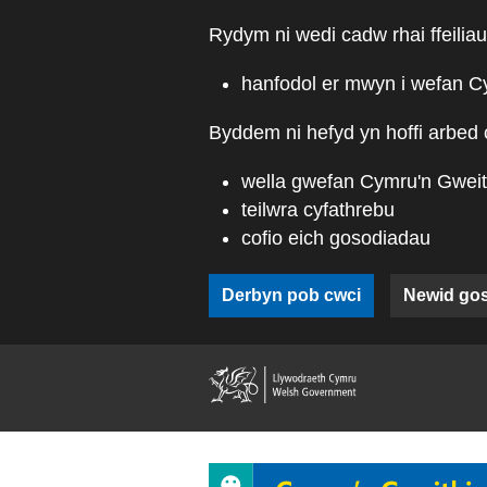
Skip to main content
Rydym ni wedi cadw rhai ffeiliau
hanfodol er mwyn i wefan C
Byddem ni hefyd yn hoffi arbed 
wella gwefan Cymru'n Gweit
teilwra cyfathrebu
cofio eich gosodiadau
Derbyn pob cwci
Newid go
(external web