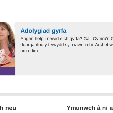
Adolygiad gyrfa
Angen help i newid eich gyrfa? Gall Cymru'n G
ddarganfod y trywydd sy'n iawn i chi. Archebw
am ddim.
th neu
Ymunwch â ni a