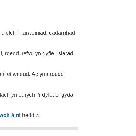
iolch i'r arweiniad, cadarnhad
i, roedd hefyd yn gyfle i siarad
 mi ei wneud. Ac yna roedd
ach yn edrych i’r dyfodol gyda
twch â ni
heddiw.