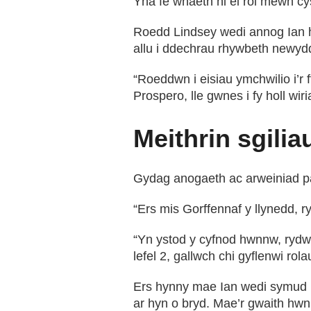
Yna fe wnaeth hi ei roi mewn cy
Roedd Lindsey wedi annog Ian he
allu i ddechrau rhywbeth newyd
“Roeddwn i eisiau ymchwilio i’r
Prospero, lle gwnes i fy holl wi
Meithrin sgili
Gydag anogaeth ac arweiniad pa
“Ers mis Gorffennaf y llynedd, 
“Yn ystod y cyfnod hwnnw, rydw
lefel 2, gallwch chi gyflenwi ro
Ers hynny mae Ian wedi symud i 
ar hyn o bryd. Mae’r gwaith hw