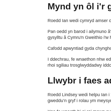
Mynd yn ôl i'r 
Roedd Ian wedi cymryd amser o'r
Pan oedd yn barod i ailymuno â'
gysylltu â Cymru'n Gweithio i'w 
Cafodd apwyntiad gyda chynghor
I ddechrau, fe wnaethon nhw edry
rhoi sgiliau trosglwyddadwy iddo
Llwybr i faes 
Roedd Lindsey wedi helpu Ian i y
gweddu’n gryf i rolau ym meysy