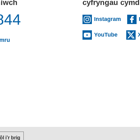
niwch
cyfryngau cymd
844
(exter
Instagram
(externa
YouTube
(yn agor cleient e-bost)
ymru
or cleient e-bost)
 ôl i’r brig