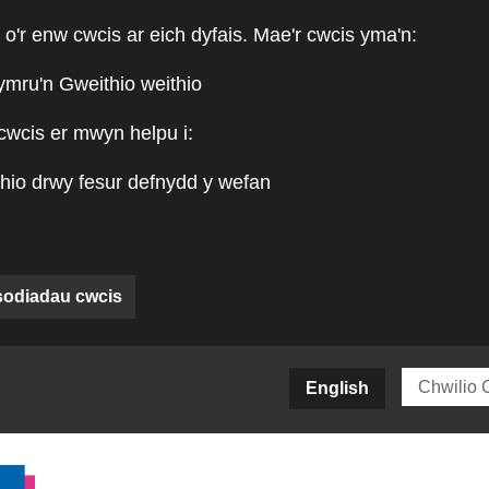
 o'r enw cwcis ar eich dyfais. Mae'r cwcis yma'n:
ymru'n Gweithio weithio
cwcis er mwyn helpu i:
hio drwy fesur defnydd y wefan
sodiadau cwcis
siteCY)
English