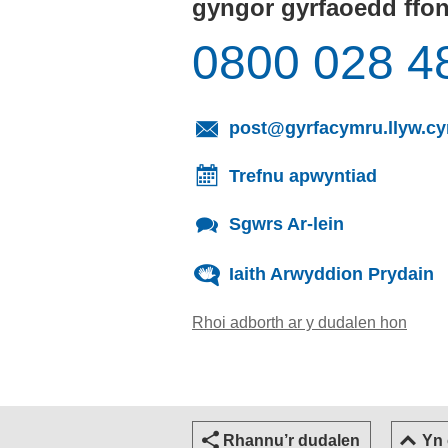
gyngor gyrfaoedd ffo
0800 028 4
post@gyrfacymru.llyw.c
Trefnu apwyntiad
Sgwrs Ar-lein
Iaith Arwyddion Prydain
Rhoi adborth ar y dudalen hon
(yn ag
Rhannu’r dudalen
Yn