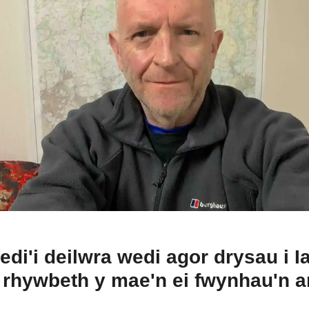
i'i deilwra wedi agor drysau i Ian
 rhywbeth y mae'n ei fwynhau'n 