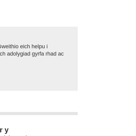
weithio eich helpu i
ch adolygiad gyrfa rhad ac
r y