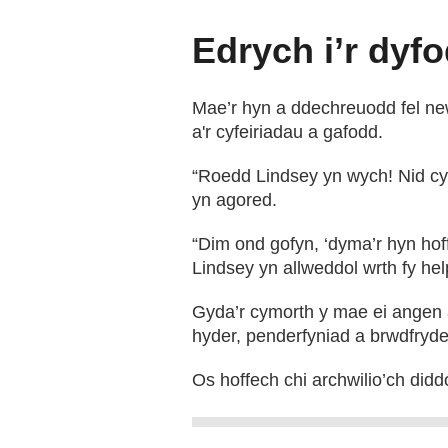
Edrych i’r dyfo
Mae’r hyn a ddechreuodd fel ne
a'r cyfeiriadau a gafodd.
“Roedd Lindsey yn wych! Nid cyngo
yn agored.
“Dim ond gofyn, ‘dyma’r hyn hof
Lindsey yn allweddol wrth fy he
Gyda’r cymorth y mae ei angen a
hyder, penderfyniad a brwdfryd
Os hoffech chi archwilio’ch di