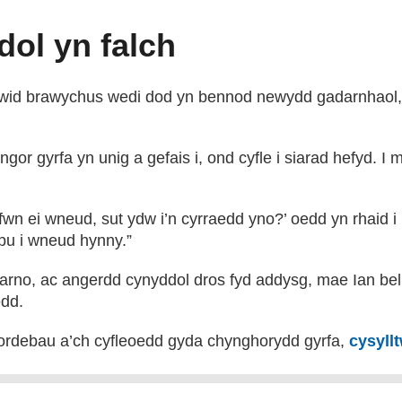
dol yn falch
wid brawychus wedi dod yn bennod newydd gadarnhaol, d
r gyrfa yn unig a gefais i, ond cyfle i siarad hefyd. I m
fwn ei wneud, sut ydw i’n cyrraedd yno?’ oedd yn rhaid i
lpu i wneud hynny.”
rno, ac angerdd cynyddol dros fyd addysg, mae Ian bell
edd.
ddordebau a’ch cyfleoedd gyda chynghorydd gyrfa,
cysyll