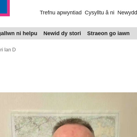
Trefnu apwyntiad
Cysylltu â ni
Newydd
gallwn ni helpu
Newid dy stori
Straeon go iawn
ri Ian D