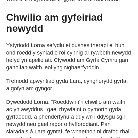
Chwilio am gyfeiriad
newydd
Ystyriodd Lorna sefydlu ei busnes therapi ei hun
ond roedd y syniad o roi cynnig ar rywbeth newydd
hefyd yn apelio ati. Clywodd am Gyrfa Cymru gan
ganolfan waith leol yng Nghaerfyrddin.
Trefnodd apwyntiad gyda Lara, cynghorydd gyrfa,
a gofyn am gyngor.
Dywedodd Lorna: “Roeddwn i’n chwilio am waith
ac yn awyddus i gael rhywfaint o gymorth gyda
gyrfaoedd, a phenderfynu a ddylwn i ddysgu sgil
newydd neu gael ragor o hyfforddiant. Pan
siaradais â Lara gyntaf, fe wnaethon ni drafod rhai