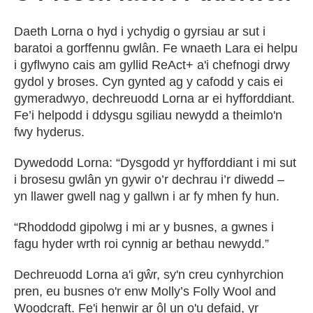
Daeth Lorna o hyd i ychydig o gyrsiau ar sut i
baratoi a gorffennu gwlân. Fe wnaeth Lara ei helpu
i gyflwyno cais am gyllid ReAct+ a'i chefnogi drwy
gydol y broses. Cyn gynted ag y cafodd y cais ei
gymeradwyo, dechreuodd Lorna ar ei hyfforddiant.
Fe’i helpodd i ddysgu sgiliau newydd a theimlo'n
fwy hyderus.
Dywedodd Lorna: “Dysgodd yr hyfforddiant i mi sut
i brosesu gwlân yn gywir o’r dechrau i’r diwedd –
yn llawer gwell nag y gallwn i ar fy mhen fy hun.
“Rhoddodd gipolwg i mi ar y busnes, a gwnes i
fagu hyder wrth roi cynnig ar bethau newydd.”
Dechreuodd Lorna a'i gŵr, sy'n creu cynhyrchion
pren, eu busnes o'r enw Molly’s Folly Wool and
Woodcraft. Fe'i henwir ar ôl un o'u defaid, yr