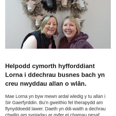
Newid dy stori
Straeon go iawn
Cysylltu â ni
Newyddion
Helpodd cymorth hyfforddiant
Lorna i ddechrau busnes bach yn
Digwyddiadau
creu nwyddau allan o wlân.
Gweithio i ni
Mae Lorna yn byw mewn ardal wledig y tu allan i
Sir Gaerfyrddin. Bu’n gweithio fel therapydd am
flynyddoedd lawer. Daeth yn ddi-waith a dechrau
Trefnu apwyntiad
chwilio am syniadau ar gyfer ei chamau nesaf.