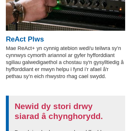
ReAct Plws
Mae ReAct+ yn cynnig atebion wedi'u teilwra sy’n
cynnwys cymorth ariannol ar gyfer hyfforddiant
sgiliau galwedigaethol a chostau sy'n gysylltiedig â
hyfforddiant er mwyn helpu i fynd i’r afael â'r
pethau sy’n eich rhwystro rhag cael swydd.
Newid dy stori drwy
siarad â chynghorydd.