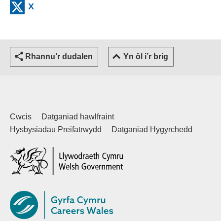
(external websiteCY)
X
Rhannu’r dudalen
Yn ôl i’r brig
Cwcis
Datganiad hawlfraint
Hysbysiadau Preifatrwydd
Datganiad Hygyrchedd
(external websiteCY)