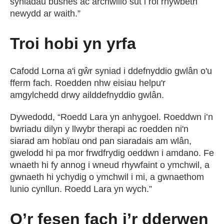
syniadau busnes ac archwilio sut i roi rhywbeth
newydd ar waith.”
Troi hobi yn yrfa
Cafodd Lorna a'i gŵr syniad i ddefnyddio gwlân o'u
fferm fach. Roedden nhw eisiau helpu'r
amgylchedd drwy ailddefnyddio gwlân.
Dywedodd, “Roedd Lara yn anhygoel. Roeddwn i’n
bwriadu dilyn y llwybr therapi ac roedden ni'n
siarad am hobïau ond pan siaradais am wlân,
gwelodd hi pa mor frwdfrydig oeddwn i amdano. Fe
wnaeth hi fy annog i wneud rhywfaint o ymchwil, a
gwnaeth hi ychydig o ymchwil i mi, a gwnaethom
lunio cynllun. Roedd Lara yn wych.”
O’r fesen fach i’r dderwen