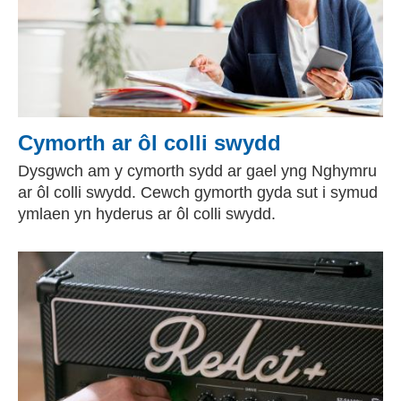
Cymorth ar ôl colli swydd
Dysgwch am y cymorth sydd ar gael yng Nghymru
ar ôl colli swydd. Cewch gymorth gyda sut i symud
ymlaen yn hyderus ar ôl colli swydd.