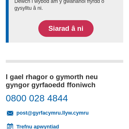
Dewch i wybod am y gwahanol ffyrdd o
gysylltu â ni.
Siarad â ni
I gael rhagor o gymorth neu
gyngor gyrfaoedd ffoniwch
0800 028 4844
(yn agor cleient
post@gyrfacymru.llyw.cymru
Trefnu apwyntiad