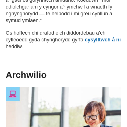
ar gael os gofynnwch amdano. Roeddwn i mor
ddiolchgar am y cyngor a'r ymchwil a wnaeth fy
nghynghorydd — fe helpodd i mi greu cynllun a
symud ymlaen.”
Os hoffech chi drafod eich diddordebau a’ch
cyfleoedd gyda chynghorydd gyrfa
cysylltwch â ni
heddiw.
Archwilio