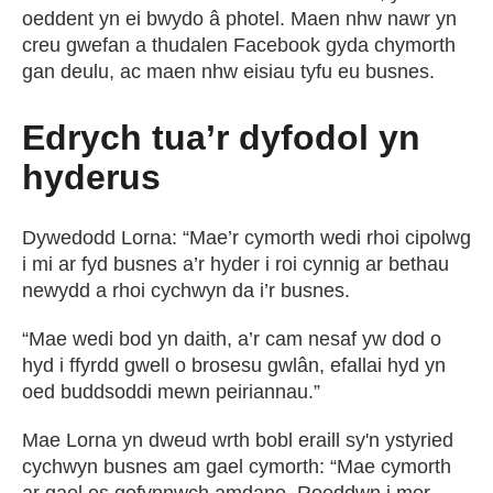
oeddent yn ei bwydo â photel. Maen nhw nawr yn
creu gwefan a thudalen Facebook gyda chymorth
gan deulu, ac maen nhw eisiau tyfu eu busnes.
Edrych tua’r dyfodol yn
hyderus
Dywedodd Lorna: “Mae’r cymorth wedi rhoi cipolwg
i mi ar fyd busnes a’r hyder i roi cynnig ar bethau
newydd a rhoi cychwyn da i’r busnes.
“Mae wedi bod yn daith, a’r cam nesaf yw dod o
hyd i ffyrdd gwell o brosesu gwlân, efallai hyd yn
oed buddsoddi mewn peiriannau.”
Mae Lorna yn dweud wrth bobl eraill sy'n ystyried
cychwyn busnes am gael cymorth: “Mae cymorth