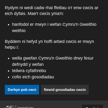
Skip to main content
Rydym ni wedi cadw rhai ffeiliau o'r enw cwcis ar
eich dyfais. Mae'r cwcis yma'n:
hanfodol er mwyn i wefan Cymru'n Gweithio
weithio
Byddem ni hefyd yn hoffi arbed cwcis er mwyn
helpu i:
wella gwefan Cymru'n Gweithio drwy fesur
defnydd y wefan
teilwra cyfathrebu
cofio eich gosodiadau
Derbyn pob cwci
Newid gosodiadau cwcis