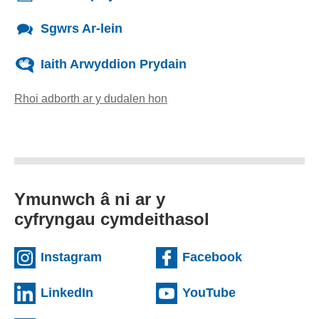
Sgwrs Ar-lein
Iaith Arwyddion Prydain
Rhoi adborth ar y dudalen hon
(yn agor cleient e-bost)
Ymunwch â ni ar y
cyfryngau cymdeithasol
(external websiteCY)
(external we
Instagram
Facebook
(external websiteCY)
(external web
LinkedIn
YouTube