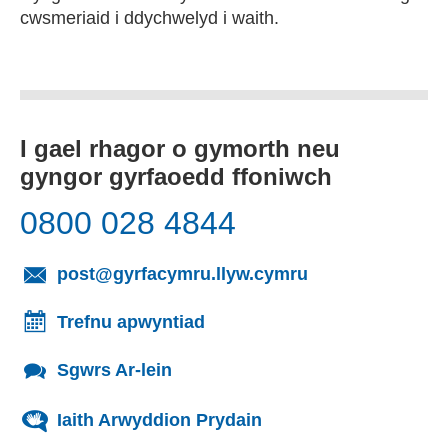
cwsmeriaid i ddychwelyd i waith.
I gael rhagor o gymorth neu
gyngor gyrfaoedd ffoniwch
0800 028 4844
(yn agor cleient
post@gyrfacymru.llyw.cymru
Trefnu apwyntiad
Sgwrs Ar-lein
Iaith Arwyddion Prydain