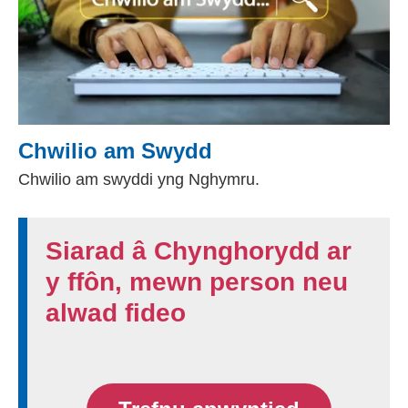
Chwilio am Swydd
Chwilio am swyddi yng Nghymru.
Siarad â Chynghorydd ar
y ffôn, mewn person neu
alwad fideo