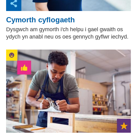
Cymorth cyflogaeth
Dysgwch am gymorth i'ch helpu i gael gwaith os
ydych yn anabl neu os oes gennych gyflwr iechyd.