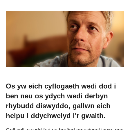
Newid dy stori
Straeon go iawn
Cysylltu â ni
Newyddion
Os yw eich cyflogaeth wedi dod i
Digwyddiadau
ben neu os ydych wedi derbyn
rhybudd diswyddo, gallwn eich
Gweithio i ni
helpu i ddychwelyd i'r gwaith.
Trefnu apwyntiad
Gall colli swydd fod yn brofiad emosiynol iawn, ond