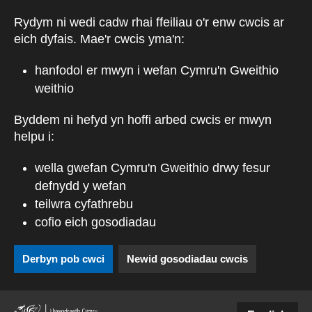
Skip to main content
Rydym ni wedi cadw rhai ffeiliau o'r enw cwcis ar
eich dyfais. Mae'r cwcis yma'n:
hanfodol er mwyn i wefan Cymru'n Gweithio
weithio
Byddem ni hefyd yn hoffi arbed cwcis er mwyn
helpu i:
wella gwefan Cymru'n Gweithio drwy fesur
defnydd y wefan
teilwra cyfathrebu
cofio eich gosodiadau
Derbyn pob cwci
Newid gosodiadau cwcis