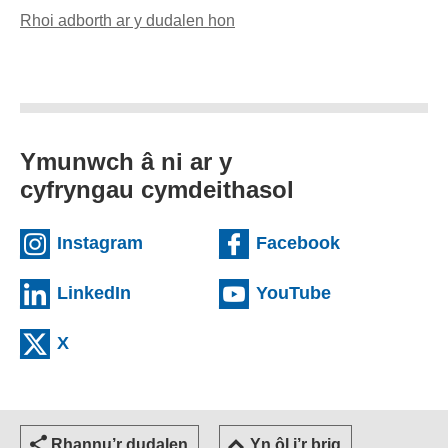
Rhoi adborth ar y dudalen hon
(yn agor cleient e-bost)
Ymunwch â ni ar y
cyfryngau cymdeithasol
(external websiteCY)
(external we
Instagram
Facebook
(external websiteCY)
(external web
LinkedIn
YouTube
(external websiteCY)
X
Rhannu’r dudalen
Yn ôl i’r brig