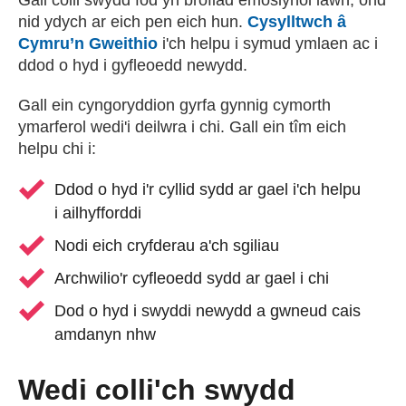
nid ydych ar eich pen eich hun.
Cysylltwch â
Cymru’n Gweithio
i'ch helpu i symud ymlaen ac i
ddod o hyd i gyfleoedd newydd.
Gall ein cyngoryddion gyrfa gynnig cymorth
ymarferol wedi'i deilwra i chi. Gall ein tîm eich
helpu chi i:
Ddod o hyd i'r cyllid sydd ar gael i'ch helpu
i ailhyfforddi
Nodi eich cryfderau a'ch sgiliau
Archwilio'r cyfleoedd sydd ar gael i chi
Dod o hyd i swyddi newydd a gwneud cais
amdanyn nhw
Wedi colli'ch swydd