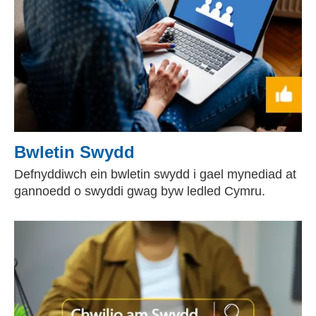
Bwletin Swydd
Defnyddiwch ein bwletin swydd i gael mynediad at
gannoedd o swyddi gwag byw ledled Cymru.