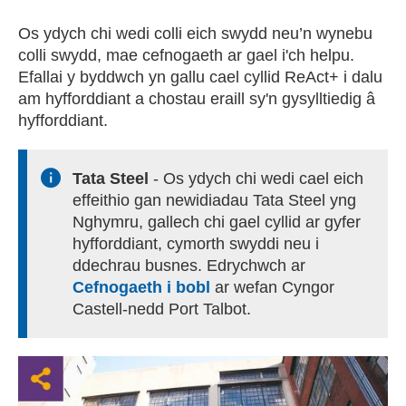
Os ydych chi wedi colli eich swydd neu’n wynebu
colli swydd, mae cefnogaeth ar gael i'ch helpu.
Efallai y byddwch yn gallu cael cyllid ReAct+ i dalu
am hyfforddiant a chostau eraill sy'n gysylltiedig â
hyfforddiant.
Tata Steel
- Os ydych chi wedi cael eich
effeithio gan newidiadau Tata Steel yng
Nghymru, gallech chi gael cyllid ar gyfer
hyfforddiant, cymorth swyddi neu i
ddechrau busnes. Edrychwch ar
Cefnogaeth i bobl
(external websiteCY)
ar wefan Cyngor
Castell-nedd Port Talbot.