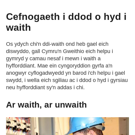
Cefnogaeth i ddod o hyd i
waith
Os ydych chi'n ddi-waith ond heb gael eich
diswyddo, gall Cymru'n Gweithio eich helpu i
gymryd y camau nesaf i mewn i waith a
hyfforddiant. Mae ein cyngoryddion gyrfa a'n
anogwyr cyflogadwyedd yn barod i'ch helpu i gael
swydd, i wella eich sgiliau ac i ddod o hyd i gyrsiau
neu hyfforddiant sy'n addas i chi.
Ar waith, ar unwaith