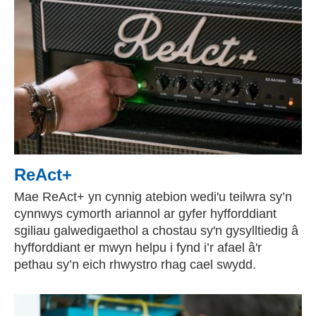
ReAct+
Mae ReAct+ yn cynnig atebion wedi'u teilwra sy’n
cynnwys cymorth ariannol ar gyfer hyfforddiant
sgiliau galwedigaethol a chostau sy'n gysylltiedig â
hyfforddiant er mwyn helpu i fynd i’r afael â'r
pethau sy’n eich rhwystro rhag cael swydd.