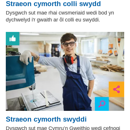
Straeon cymorth colli swydd
Dysgwch sut mae rhai cwsmeriaid wedi bod yn
dychwelyd i'r gwaith ar ôl colli eu swyddi.
Straeon cymorth swyddi
Dysgwch sut mae Cymru’n Gweithio wedi cefnogi