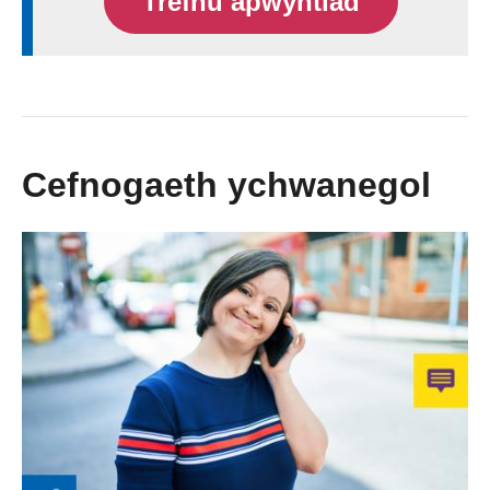
Trefnu apwyntiad
Cefnogaeth ychwanegol