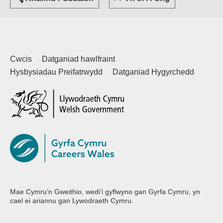
Cwcis
Datganiad hawlfraint
Hysbysiadau Preifatrwydd
Datganiad Hygyrchedd
(external websiteCY)
Mae Cymru’n Gweithio, wedi’i gyflwyno gan Gyrfa Cymru, yn
cael ei ariannu gan Lywodraeth Cymru.