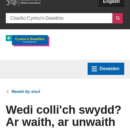
(external websiteCY)
English
Dewislen
Hafan
Rydych chi yma:
Newid dy stori
Amdanom ni
Wedi colli'ch swydd?
Ar waith, ar unwaith
Sut y gallwn ni helpu