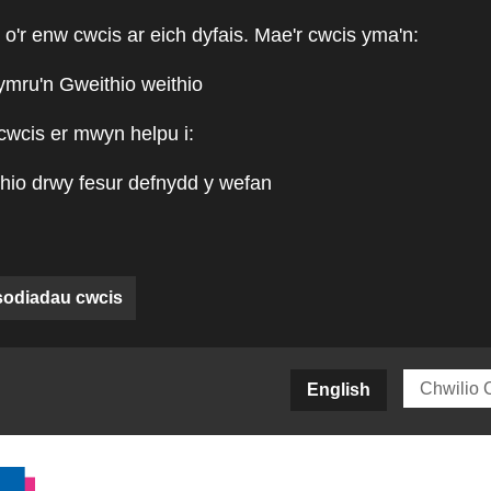
 o'r enw cwcis ar eich dyfais. Mae'r cwcis yma'n:
ymru'n Gweithio weithio
cwcis er mwyn helpu i:
hio drwy fesur defnydd y wefan
sodiadau cwcis
siteCY)
English