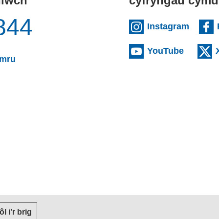
niwch
cyfryngau cymd
844
(exter
Instagram
(externa
YouTube
(yn agor cleient e-bost)
ymru
or cleient e-bost)
 ôl i’r brig