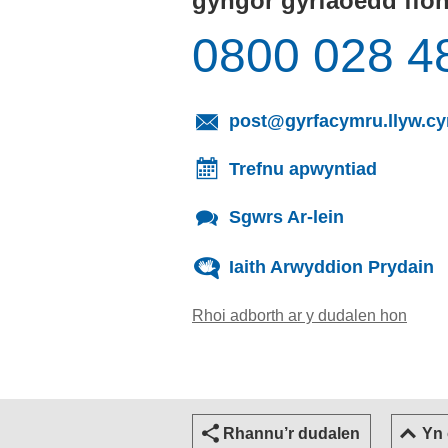
gyngor gyrfaoedd ffo
0800 028 4
post@gyrfacymru.llyw.c
Trefnu apwyntiad
Sgwrs Ar-lein
Iaith Arwyddion Prydain
Rhoi adborth ar y dudalen hon
(yn ag
Rhannu’r dudalen
Yn