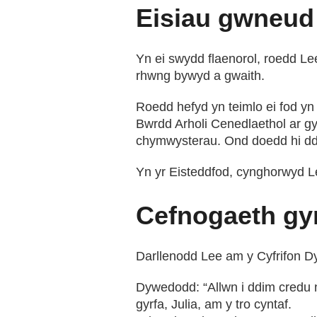
Eisiau gwneud
Yn ei swydd flaenorol, roedd Le
rhwng bywyd a gwaith.
Roedd hefyd yn teimlo ei fod yn
Bwrdd Arholi Cenedlaethol ar g
chymwysterau. Ond doedd hi ddi
Yn yr Eisteddfod, cynghorwyd L
Cefnogaeth gy
Darllenodd Lee am y Cyfrifon Dy
Dywedodd: “Allwn i ddim credu 
gyrfa, Julia, am y tro cyntaf.