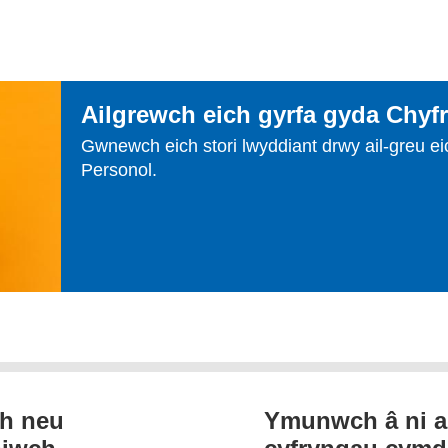
Ailgrewch eich gyrfa gyda Chyf
Gwnewch eich stori lwyddiant drwy ail-greu ei
Personol.
th neu
Ymunwch â ni a