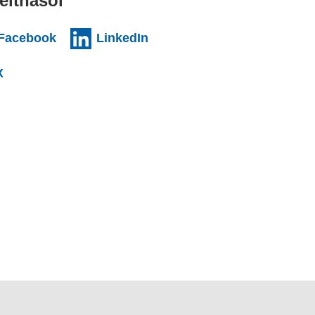
eithasol
nal websiteCY)
(external websiteCY)
(external websiteCY)
Facebook
LinkedIn
l websiteCY)
(external websiteCY)
X