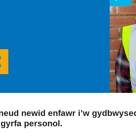
neud newid enfawr i’w gydbwyse
gyrfa personol.