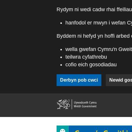
Skip to main content
Rydym ni wedi cadw rhai ffeiliau
hanfodol er mwyn i wefan C
Byddem ni hefyd yn hoffi arbed 
wella gwefan Cymru'n Gweit
teilwra cyfathrebu
cofio eich gosodiadau
Derbyn pob cwci
Newid go
(external web