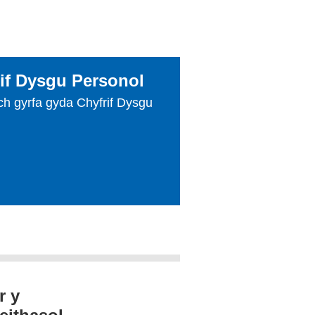
rif Dysgu Personol
ch gyrfa gyda Chyfrif Dysgu
r y