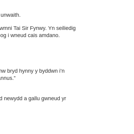
 unwaith.
mni Tai Sir Fynwy. Yn seiliedig
nog i wneud cais amdano.
nhw bryd hynny y byddwn i’n
annus.”
dd newydd a gallu gwneud yr