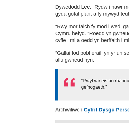
Dywedodd Lee: “Rydw i nawr me
gyda gofal plant a fy mywyd teul
“Rwy mor falch fy mod i wedi ga
Cymru hefyd. “Roedd yn gwneud
cyfle i mi a oedd yn berffaith i 
“Gallai fod pobl eraill yn yr un
allu gwneud hyn.
“Rwyf wir eisiau rhannu
gefnogaeth.”
Archwiliwch
Cyfrif Dysgu Per