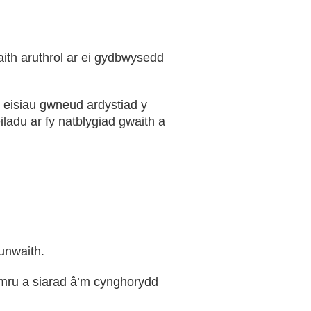
ith aruthrol ar ei gydbwysedd
 eisiau gwneud ardystiad y
adu ar fy natblygiad gwaith a
unwaith.
ymru a siarad â’m cynghorydd