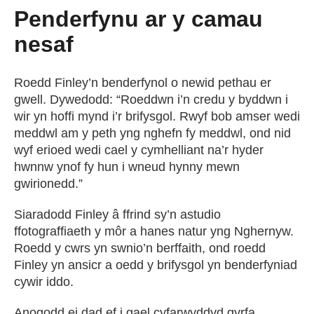
Penderfynu ar y camau
nesaf
Roedd Finley’n benderfynol o newid pethau er
gwell. Dywedodd: “Roeddwn i’n credu y byddwn i
wir yn hoffi mynd i’r brifysgol. Rwyf bob amser wedi
meddwl am y peth yng nghefn fy meddwl, ond nid
wyf erioed wedi cael y cymhelliant na’r hyder
hwnnw ynof fy hun i wneud hynny mewn
gwirionedd.”
Siaradodd Finley â ffrind sy’n astudio
ffotograffiaeth y môr a hanes natur yng Nghernyw.
Roedd y cwrs yn swnio’n berffaith, ond roedd
Finley yn ansicr a oedd y brifysgol yn benderfyniad
cywir iddo.
Anogodd ei dad ef i gael cyfarwyddyd gyrfa.