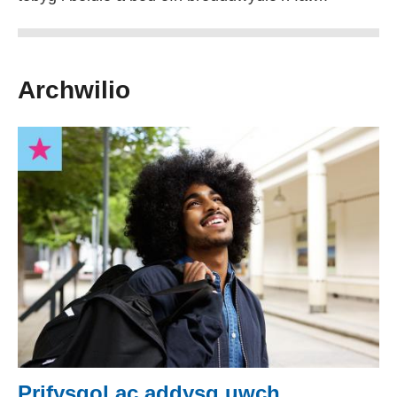
Archwilio
Prifysgol ac addysg uwch