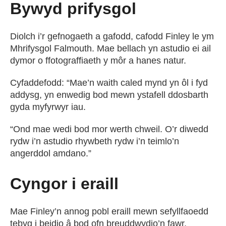
Bywyd prifysgol
Diolch i’r gefnogaeth a gafodd, cafodd Finley le ym
Mhrifysgol Falmouth. Mae bellach yn astudio ei ail
dymor o ffotograffiaeth y môr a hanes natur.
Cyfaddefodd: “Mae’n waith caled mynd yn ôl i fyd
addysg, yn enwedig bod mewn ystafell ddosbarth
gyda myfyrwyr iau.
“Ond mae wedi bod mor werth chweil. O’r diwedd
rydw i’n astudio rhywbeth rydw i’n teimlo’n
angerddol amdano.”
Cyngor i eraill
Mae Finley’n annog pobl eraill mewn sefyllfaoedd
tebyg i beidio â bod ofn breuddwydio’n fawr.