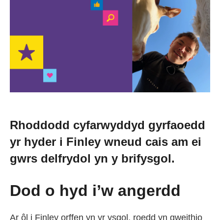
Newid dy stori
Straeon go iawn
Cysylltu â ni
Newyddion
Rhoddodd cyfarwyddyd gyrfaoedd
yr hyder i Finley wneud cais am ei
Digwyddiadau
gwrs delfrydol yn y brifysgol.
Gweithio i ni
Dod o hyd i’w angerdd
Trefnu apwyntiad
Ar ôl i Finley orffen yn yr ysgol, roedd yn gweithio