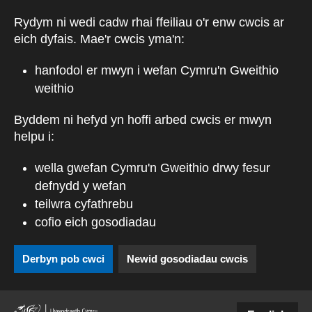
Skip to main content
Rydym ni wedi cadw rhai ffeiliau o'r enw cwcis ar
eich dyfais. Mae'r cwcis yma'n:
hanfodol er mwyn i wefan Cymru'n Gweithio
weithio
Byddem ni hefyd yn hoffi arbed cwcis er mwyn
helpu i:
wella gwefan Cymru'n Gweithio drwy fesur
defnydd y wefan
teilwra cyfathrebu
cofio eich gosodiadau
Derbyn pob cwci
Newid gosodiadau cwcis