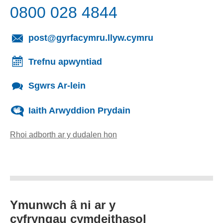
0800 028 4844
(yn agor cleient
post@gyrfacymru.llyw.cymru
Trefnu apwyntiad
Sgwrs Ar-lein
Iaith Arwyddion Prydain
Rhoi adborth ar y dudalen hon
(yn agor cleient e-bost)
Ymunwch â ni ar y
cyfryngau cymdeithasol