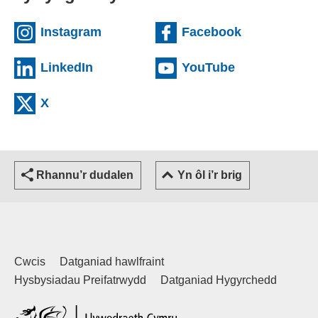
(external websiteCY)
(external we
Instagram
Facebook
(external websiteCY)
(external web
LinkedIn
YouTube
(external websiteCY)
X
Rhannu’r dudalen
Yn ôl i’r brig
Cwcis
Datganiad hawlfraint
Hysbysiadau Preifatrwydd
Datganiad Hygyrchedd
(external websiteCY)