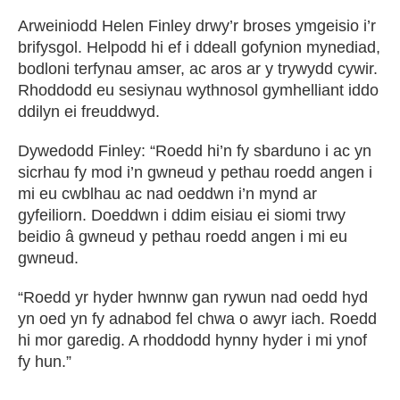
Arweiniodd Helen Finley drwy’r broses ymgeisio i’r
brifysgol. Helpodd hi ef i ddeall gofynion mynediad,
bodloni terfynau amser, ac aros ar y trywydd cywir.
Rhoddodd eu sesiynau wythnosol gymhelliant iddo
ddilyn ei freuddwyd.
Dywedodd Finley: “Roedd hi’n fy sbarduno i ac yn
sicrhau fy mod i’n gwneud y pethau roedd angen i
mi eu cwblhau ac nad oeddwn i’n mynd ar
gyfeiliorn. Doeddwn i ddim eisiau ei siomi trwy
beidio â gwneud y pethau roedd angen i mi eu
gwneud.
“Roedd yr hyder hwnnw gan rywun nad oedd hyd
yn oed yn fy adnabod fel chwa o awyr iach. Roedd
hi mor garedig. A rhoddodd hynny hyder i mi ynof
fy hun.”