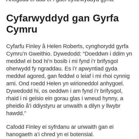
Cyfarwyddyd gan Gyrfa
Cymru
Cyfarfu Finley â Helen Roberts, cynghorydd gyrfa
Cymru’n Gweithio. Dywedodd: “Doeddwn i ddim yn
meddwl ei bod hi’n bosib i mi fynd i’r brifysgol
oherwydd fy ngraddau. Es i’r apwyntiad gyda
meddwl agored, gan feddwl o leiaf i mi rhoi cynnig
arni. Ond roedd Helen yn wirioneddol anhygoel.
Dywedodd hi, os oeddwn i am fynd i’r brifysgol,
rhaid i ni geisio ein gorau glas i wneud hynny, a
pheidio â’i ddiystyru ar unwaith a dilyn y llwybr
hawdd.”
Cafodd Finley ei syfrdanu ar unwaith gan ei
hanogaeth a’i chred yn ei botensial.