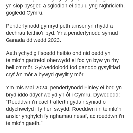
yn siop bysgod a sglodion ei deulu yng Nghricieth,
gogledd Cymru.
Penderfynodd gymryd peth amser yn rhydd a
dechrau teithio’r byd. Yna penderfynodd symud i
Ganada ddiwedd 2023.
Aeth ychydig fisoedd heibio ond nid oedd yn
teimlo’n gartrefol oherwydd ei fod yn byw yn rhy
bell o’r môr. Sylweddolodd fod ganddo gysylltiad
cryf â’r môr a bywyd gwyllt y môr.
Ym mis Mai 2024, penderfynodd Finley ei bod yn
bryd iddo ddychwelyd yn ôl i Gymru. Dywedodd:
“Roeddwn i’n cael trafferth gyda’r syniad o
ddychwelyd i fy hen swydd. Roeddwn i’n teimlo’n
ansicr ynghylch fy nghamau nesaf, ac roeddwn i’n
teimlo’n gaeth.”