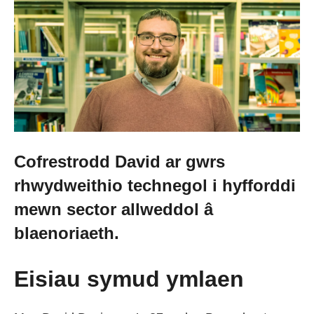
Newid dy stori
Straeon go iawn
Cysylltu â ni
Cofrestrodd David ar gwrs
Newyddion
rhwydweithio technegol i hyfforddi
mewn sector allweddol â
Digwyddiadau
blaenoriaeth.
Gweithio i ni
Eisiau symud ymlaen
Trefnu apwyntiad