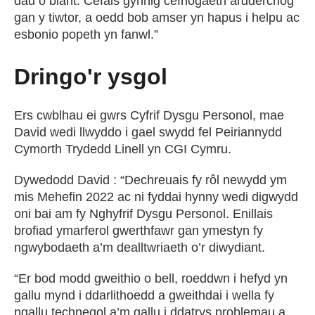
dau o blant. Cefais gynnig cefnogaeth ardderchog
gan y tiwtor, a oedd bob amser yn hapus i helpu ac
esbonio popeth yn fanwl.”
Dringo'r ysgol
Ers cwblhau ei gwrs Cyfrif Dysgu Personol, mae
David wedi llwyddo i gael swydd fel Peiriannydd
Cymorth Trydedd Linell yn CGI Cymru.
Dywedodd David : “Dechreuais fy rôl newydd ym
mis Mehefin 2022 ac ni fyddai hynny wedi digwydd
oni bai am fy Nghyfrif Dysgu Personol. Enillais
brofiad ymarferol gwerthfawr gan ymestyn fy
ngwybodaeth a’m dealltwriaeth o’r diwydiant.
“Er bod modd gweithio o bell, roeddwn i hefyd yn
gallu mynd i ddarlithoedd a gweithdai i wella fy
ngallu technegol a’m gallu i ddatrys problemau a