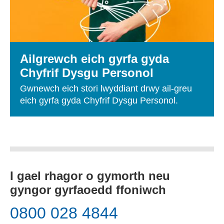
Ailgrewch eich gyrfa gyda
Chyfrif Dysgu Personol
Gwnewch eich stori lwyddiant drwy ail-greu
eich gyrfa gyda Chyfrif Dysgu Personol.
I gael rhagor o gymorth neu
gyngor gyrfaoedd ffoniwch
0800 028 4844