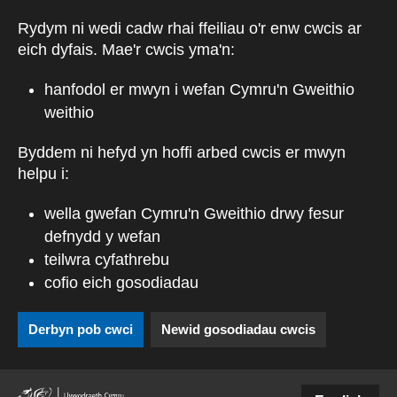
Skip to main content
Rydym ni wedi cadw rhai ffeiliau o'r enw cwcis ar
eich dyfais. Mae'r cwcis yma'n:
hanfodol er mwyn i wefan Cymru'n Gweithio
weithio
Byddem ni hefyd yn hoffi arbed cwcis er mwyn
helpu i:
wella gwefan Cymru'n Gweithio drwy fesur
defnydd y wefan
teilwra cyfathrebu
cofio eich gosodiadau
Derbyn pob cwci
Newid gosodiadau cwcis