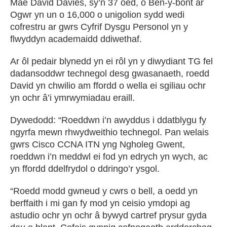
Mae David Davies, sy’n 37 oed, o Ben-y-bont ar
Ogwr yn un o 16,000 o unigolion sydd wedi
cofrestru ar gwrs Cyfrif Dysgu Personol yn y
flwyddyn academaidd ddiwethaf.
Ar ôl pedair blynedd yn ei rôl yn y diwydiant TG fel
dadansoddwr technegol desg gwasanaeth, roedd
David yn chwilio am ffordd o wella ei sgiliau ochr
yn ochr â’i ymrwymiadau eraill.
Dywedodd: “Roeddwn i’n awyddus i ddatblygu fy
ngyrfa mewn rhwydweithio technegol. Pan welais
gwrs Cisco CCNA ITN yng Ngholeg Gwent,
roeddwn i’n meddwl ei fod yn edrych yn wych, ac
yn ffordd ddelfrydol o ddringo’r ysgol.
“Roedd modd gwneud y cwrs o bell, a oedd yn
berffaith i mi gan fy mod yn ceisio ymdopi ag
astudio ochr yn ochr â bywyd cartref prysur gyda