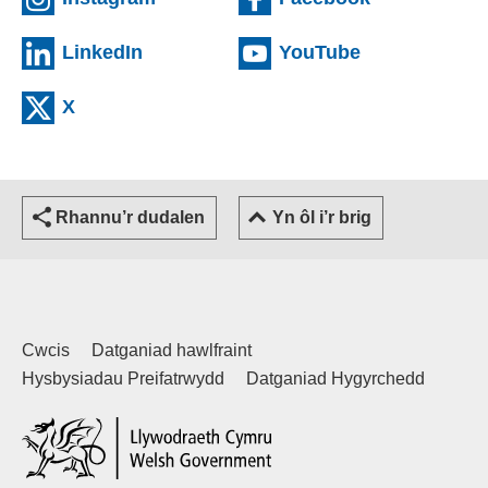
(external websiteCY)
(external web
LinkedIn
YouTube
(external websiteCY)
X
Rhannu’r dudalen
Yn ôl i’r brig
Cwcis
Datganiad hawlfraint
Hysbysiadau Preifatrwydd
Datganiad Hygyrchedd
(external websiteCY)