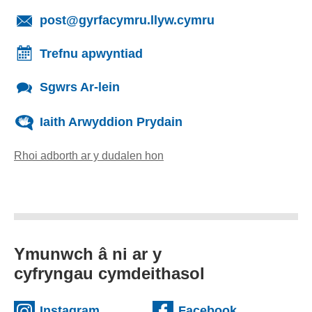
(yn agor cleient
post@gyrfacymru.llyw.cymru
Trefnu apwyntiad
Sgwrs Ar-lein
Iaith Arwyddion Prydain
Rhoi adborth ar y dudalen hon
(yn agor cleient e-bost)
Ymunwch â ni ar y
cyfryngau cymdeithasol
(external websiteCY)
(external we
Instagram
Facebook