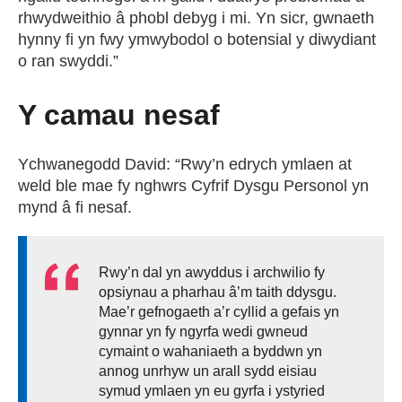
rhwydweithio â phobl debyg i mi. Yn sicr, gwnaeth
hynny fi yn fwy ymwybodol o botensial y diwydiant
o ran swyddi.”
Y camau nesaf
Ychwanegodd David: “Rwy’n edrych ymlaen at
weld ble mae fy nghwrs Cyfrif Dysgu Personol yn
mynd â fi nesaf.
Rwy’n dal yn awyddus i archwilio fy
opsiynau a pharhau â’m taith ddysgu.
Mae’r gefnogaeth a’r cyllid a gefais yn
gynnar yn fy ngyrfa wedi gwneud
cymaint o wahaniaeth a byddwn yn
annog unrhyw un arall sydd eisiau
symud ymlaen yn eu gyrfa i ystyried