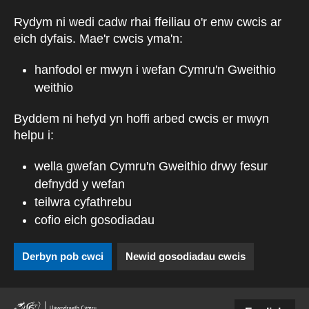
Skip to main content
Rydym ni wedi cadw rhai ffeiliau o'r enw cwcis ar
eich dyfais. Mae'r cwcis yma'n:
hanfodol er mwyn i wefan Cymru'n Gweithio
weithio
Byddem ni hefyd yn hoffi arbed cwcis er mwyn
helpu i:
wella gwefan Cymru'n Gweithio drwy fesur
defnydd y wefan
teilwra cyfathrebu
cofio eich gosodiadau
Derbyn pob cwci
Newid gosodiadau cwcis