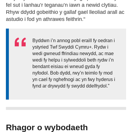
fel sut i lanhau’r teganau’n iawn a newid clytiau.
Rhyw ddydd gobeithio y gallaf gael lleoliad arall ac
astudio i fod yn athrawes feithrin."
Byddwn i’n annog pobl eraill fy oedran i
ystyried Twf Swyddi Cymru+. Rydw i
wedi gwneud ffrindiau newydd, ac mae
wedi fy helpu i sylweddoli beth rydw i’n
bendant eisiau ei wneud gyda fy
nyfodol. Bob dydd, rwy’n teimlo fy mod
yn cael fy nghefnogi ac yn fwy hyderus i
fynd ar drywydd fy swydd ddelfrydol.”
Rhagor o wybodaeth