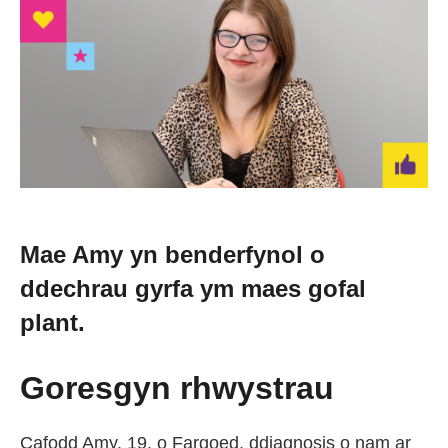
Newid dy stori
Straeon go iawn
Cysylltu â ni
Newyddion
Mae Amy yn benderfynol o
ddechrau gyrfa ym maes gofal
Digwyddiadau
plant.
Gweithio i ni
Goresgyn rhwystrau
Trefnu apwyntiad
Cafodd Amy, 19, o Fargoed, ddiagnosis o nam ar