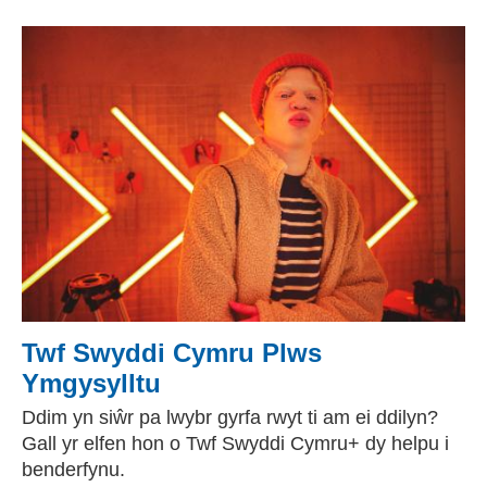
Twf Swyddi Cymru Plws
Ymgysylltu
Ddim yn siŵr pa lwybr gyrfa rwyt ti am ei ddilyn?
Gall yr elfen hon o Twf Swyddi Cymru+ dy helpu i
benderfynu.