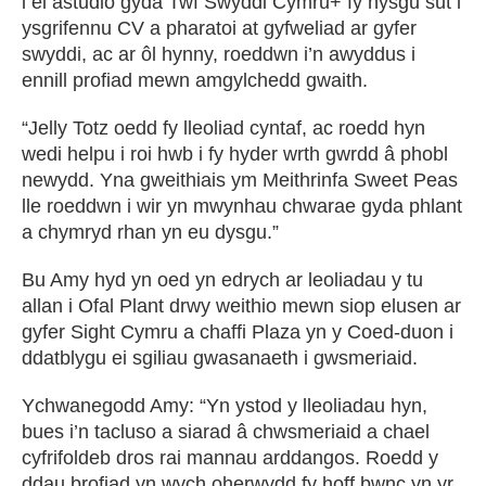
i ei astudio gyda Twf Swyddi Cymru+ fy nysgu sut i
ysgrifennu CV a pharatoi at gyfweliad ar gyfer
swyddi, ac ar ôl hynny, roeddwn i’n awyddus i
ennill profiad mewn amgylchedd gwaith.
“Jelly Totz oedd fy lleoliad cyntaf, ac roedd hyn
wedi helpu i roi hwb i fy hyder wrth gwrdd â phobl
newydd. Yna gweithiais ym Meithrinfa Sweet Peas
lle roeddwn i wir yn mwynhau chwarae gyda phlant
a chymryd rhan yn eu dysgu.”
Bu Amy hyd yn oed yn edrych ar leoliadau y tu
allan i Ofal Plant drwy weithio mewn siop elusen ar
gyfer Sight Cymru a chaffi Plaza yn y Coed-duon i
ddatblygu ei sgiliau gwasanaeth i gwsmeriaid.
Ychwanegodd Amy: “Yn ystod y lleoliadau hyn,
bues i’n tacluso a siarad â chwsmeriaid a chael
cyfrifoldeb dros rai mannau arddangos. Roedd y
ddau brofiad yn wych oherwydd fy hoff bwnc yn yr