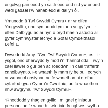
ei golwg pan oedd yn saith oed ond nid yw erioed
wedi gadael i’w hanabledd ei dal yn ôl.
Ymunodd â Twf Swyddi Cymru+ ar yr elfen
Ymgysylltu, ond symudodd ymlaen yn gyflym i’r
elfen Datblygu ac ar hyn o bryd mae’n astudio ar
gyfer cymhwyster Iechyd a Gofal Cymdeithasol
Lefel 1.
Dywedodd Amy: “Cyn Twf Swyddi Cymru+, es i i’r
ysgol, ond oherwydd fy mod i’n rhannol ddall, rwy’n
cael llawer o gur pen ac roeddwn i’n cael trafferth
canolbwyntio. Fe wnaeth fy mam fy helpu i edrych
ar wahanol opsiynau ac fe wnaethon ni drefnu
cyfarfod gyda Cymru’n Gweithio, ac fe wnaethon
nhw awgrymu Twf Swyddi Cymru+.
“Rhoddodd y rhaglen gyllid i mi gael gliniadur
personol ac fe wnaeth tiwtoriaid fy nghwrs lwytho