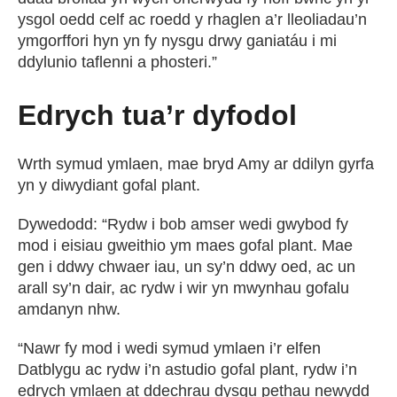
ysgol oedd celf ac roedd y rhaglen a’r lleoliadau’n
ymgorffori hyn yn fy nysgu drwy ganiatáu i mi
ddylunio taflenni a phosteri.”
Edrych tua’r dyfodol
Wrth symud ymlaen, mae bryd Amy ar ddilyn gyrfa
yn y diwydiant gofal plant.
Dywedodd: “Rydw i bob amser wedi gwybod fy
mod i eisiau gweithio ym maes gofal plant. Mae
gen i ddwy chwaer iau, un sy’n ddwy oed, ac un
arall sy’n dair, ac rydw i wir yn mwynhau gofalu
amdanyn nhw.
“Nawr fy mod i wedi symud ymlaen i’r elfen
Datblygu ac rydw i’n astudio gofal plant, rydw i’n
edrych ymlaen at ddechrau dysgu pethau newydd