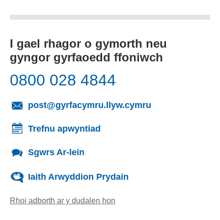
I gael rhagor o gymorth neu
gyngor gyrfaoedd ffoniwch
0800 028 4844
(yn agor cleient
post@gyrfacymru.llyw.cymru
Trefnu apwyntiad
Sgwrs Ar-lein
Iaith Arwyddion Prydain
Rhoi adborth ar y dudalen hon
(yn agor cleient e-bost)