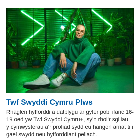
Twf Swyddi Cymru Plws
Rhaglen hyfforddi a datblygu ar gyfer pobl ifanc 16-
19 oed yw Twf Swyddi Cymru+, sy’n rhoi’r sgiliau,
y cymwysterau a’r profiad sydd eu hangen arnat ti i
gael swydd neu hyfforddiant pellach.