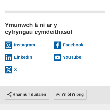
Ymunwch â ni ar y
cyfryngau cymdeithasol
(external websiteCY)
(external we
Instagram
Facebook
(external websiteCY)
(external web
LinkedIn
YouTube
(external websiteCY)
X
Rhannu’r dudalen
Yn ôl i’r brig