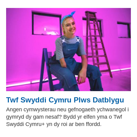
Twf Swyddi Cymru Plws Datblygu
Angen cymwysterau neu gefnogaeth ychwanegol i
gymryd dy gam nesaf? Bydd yr elfen yma o Twf
Swyddi Cymru+ yn dy roi ar ben ffordd.