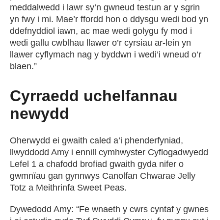
meddalwedd i lawr sy’n gwneud testun ar y sgrin
yn fwy i mi. Mae’r ffordd hon o ddysgu wedi bod yn
ddefnyddiol iawn, ac mae wedi golygu fy mod i
wedi gallu cwblhau llawer o’r cyrsiau ar-lein yn
llawer cyflymach nag y byddwn i wedi’i wneud o’r
blaen.”
Cyrraedd uchelfannau
newydd
Oherwydd ei gwaith caled a’i phenderfyniad,
llwyddodd Amy i ennill cymhwyster Cyflogadwyedd
Lefel 1 a chafodd brofiad gwaith gyda nifer o
gwmnïau gan gynnwys Canolfan Chwarae Jelly
Totz a Meithrinfa Sweet Peas.
Dywedodd Amy: “Fe wnaeth y cwrs cyntaf y gwnes