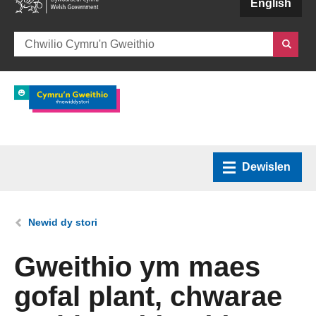
(external websiteCY)
English
Dewislen
Hafan
Rydych chi yma:
Newid dy stori
Amdanom ni
Gweithio ym maes
gofal plant, chwarae
Sut y gallwn ni helpu