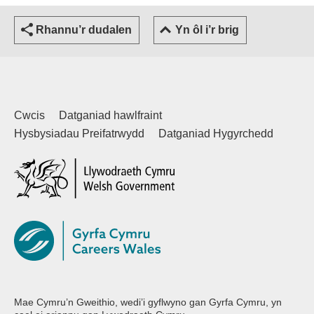
Rhannu’r dudalen
Yn ôl i’r brig
Cwcis
Datganiad hawlfraint
Hysbysiadau Preifatrwydd
Datganiad Hygyrchedd
(external websiteCY)
Mae Cymru’n Gweithio, wedi’i gyflwyno gan Gyrfa Cymru, yn