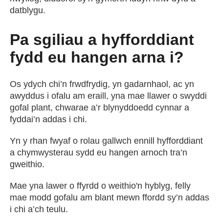
datblygu.
Pa sgiliau a hyfforddiant
fydd eu hangen arna i?
Os ydych chi’n frwdfrydig, yn gadarnhaol, ac yn
awyddus i ofalu am eraill, yna mae llawer o swyddi
gofal plant, chwarae a’r blynyddoedd cynnar a
fyddai’n addas i chi.
Yn y rhan fwyaf o rolau gallwch ennill hyfforddiant
a chymwysterau sydd eu hangen arnoch tra’n
gweithio.
Mae yna lawer o ffyrdd o weithio'n hyblyg, felly
mae modd gofalu am blant mewn ffordd sy’n addas
i chi a’ch teulu.