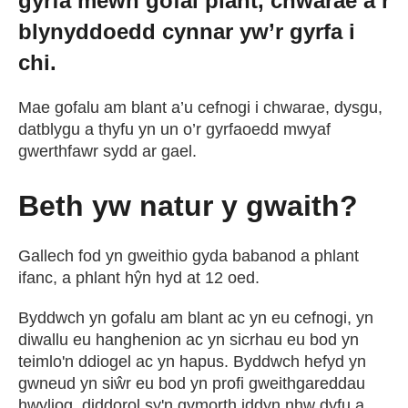
gyrfa mewn gofal plant, chwarae a’r
blynyddoedd cynnar yw’r gyrfa i
chi.
Mae gofalu am blant a’u cefnogi i chwarae, dysgu,
datblygu a thyfu yn un o’r gyrfaoedd mwyaf
gwerthfawr sydd ar gael.
Beth yw natur y gwaith?
Gallech fod yn gweithio gyda babanod a phlant
ifanc, a phlant hŷn hyd at 12 oed.
Byddwch yn gofalu am blant ac yn eu cefnogi, yn
diwallu eu hanghenion ac yn sicrhau eu bod yn
teimlo'n ddiogel ac yn hapus. Byddwch hefyd yn
gwneud yn siŵr eu bod yn profi gweithgareddau
hwyliog, diddorol sy'n gymorth iddyn nhw dyfu a