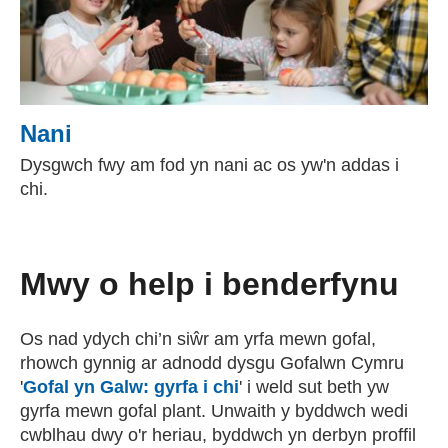
Nani
Dysgwch fwy am fod yn nani ac os yw'n addas i
chi.
Mwy o help i benderfynu
Os nad ydych chi’n siŵr am yrfa mewn gofal,
rhowch gynnig ar adnodd dysgu Gofalwn Cymru
'
Gofal yn Galw: gyrfa i chi
(external websiteCY)
' i weld sut beth yw
gyrfa mewn gofal plant. Unwaith y byddwch wedi
cwblhau dwy o'r heriau, byddwch yn derbyn proffil