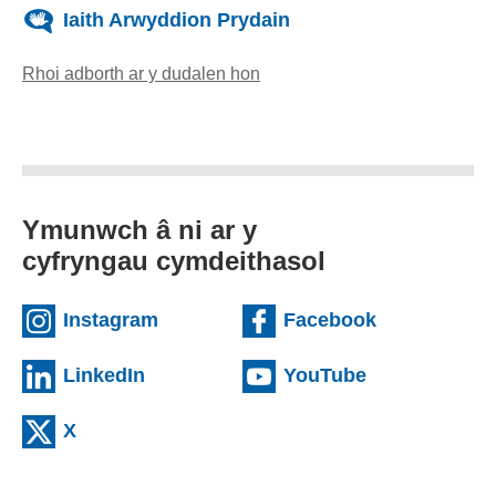
Iaith Arwyddion Prydain
Rhoi adborth ar y dudalen hon
(yn agor cleient e-bost)
Ymunwch â ni ar y
cyfryngau cymdeithasol
(external websiteCY)
(external we
Instagram
Facebook
(external websiteCY)
(external web
LinkedIn
YouTube
(external websiteCY)
X