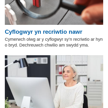
Cyflogwyr yn recriwtio nawr
Cymerwch olwg ar y cyflogwyr sy’n recriwtio ar hyn
o bryd. Dechreuwch chwilio am swydd yma.