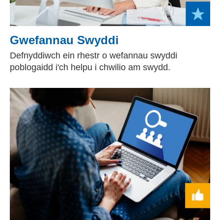
Gwefannau Swyddi
Defnyddiwch ein rhestr o wefannau swyddi
poblogaidd i'ch helpu i chwilio am swydd.