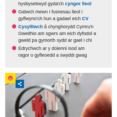
(external w
hysbysebwyd gyda'ch
cyngor lleol
Galwch mewn i fusnesau lleol i
gyflwyno'ch hun a gadael eich
CV
Cysylltwch
â chynghorydd Cymru'n
Gweithio am sgwrs am eich dyfodol a
gweld pa gymorth sydd ar gael i chi
Edrychwch ar y dolenni isod am
ragor o gyfleoedd a swyddi gwag