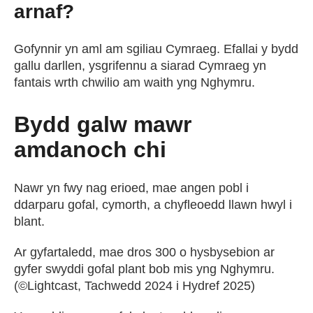
arnaf?
Gofynnir yn aml am sgiliau Cymraeg. Efallai y bydd
gallu darllen, ysgrifennu a siarad Cymraeg yn
fantais wrth chwilio am waith yng Nghymru.
Bydd galw mawr
amdanoch chi
Nawr yn fwy nag erioed, mae angen pobl i
ddarparu gofal, cymorth, a chyfleoedd llawn hwyl i
blant.
Ar gyfartaledd, mae dros 300 o hysbysebion ar
gyfer swyddi gofal plant bob mis yng Nghymru.
(©Lightcast, Tachwedd 2024 i Hydref 2025)