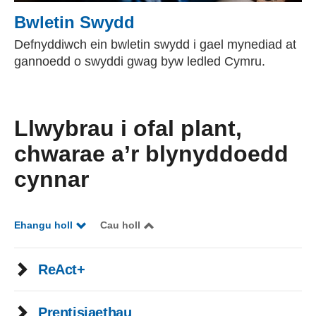
Bwletin Swydd
Defnyddiwch ein bwletin swydd i gael mynediad at
gannoedd o swyddi gwag byw ledled Cymru.
Llwybrau i ofal plant,
chwarae a’r blynyddoedd
cynnar
Ehangu holl
Cau holl
ReAct+
Prentisiaethau