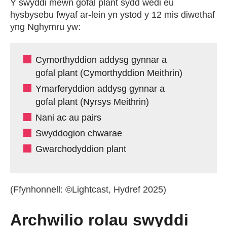
Y swyddi mewn gofal plant sydd wedi eu
hysbysebu fwyaf ar-lein yn ystod y 12 mis diwethaf
yng Nghymru yw:
Cymorthyddion addysg gynnar a
gofal plant (Cymorthyddion Meithrin)
Ymarferyddion addysg gynnar a
gofal plant (Nyrsys Meithrin)
Nani ac au pairs
Swyddogion chwarae
Gwarchodyddion plant
(Ffynhonnell: ©Lightcast, Hydref 2025)
Archwilio rolau swyddi