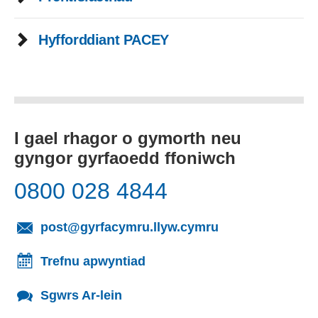
Hyfforddiant PACEY
I gael rhagor o gymorth neu
gyngor gyrfaoedd ffoniwch
0800 028 4844
(yn agor cleient
post@gyrfacymru.llyw.cymru
Trefnu apwyntiad
Sgwrs Ar-lein