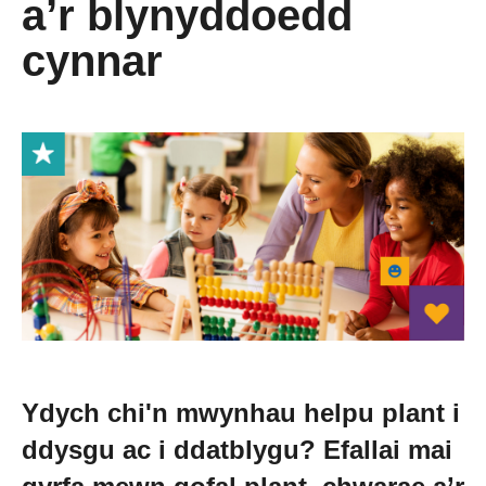
a’r blynyddoedd
cynnar
Newid dy stori
Straeon go iawn
Cysylltu â ni
Newyddion
Digwyddiadau
Gweithio i ni
Ydych chi'n mwynhau helpu plant i
ddysgu ac i ddatblygu? Efallai mai
Trefnu apwyntiad