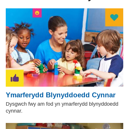
Ymarferydd Blynyddoedd Cynnar
Dysgwch fwy am fod yn ymarferydd blynyddoedd
cynnar.