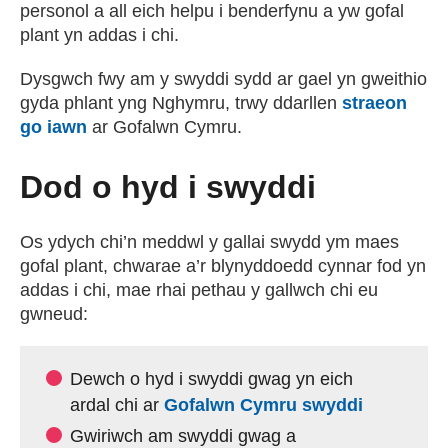
personol a all eich helpu i benderfynu a yw gofal
plant yn addas i chi.
Dysgwch fwy am y swyddi sydd ar gael yn gweithio
gyda phlant yng Nghymru, trwy ddarllen
straeon
go iawn
(external websiteCY)
ar Gofalwn Cymru.
Dod o hyd i swyddi
Os ydych chi’n meddwl y gallai swydd ym maes
gofal plant, chwarae a’r blynyddoedd cynnar fod yn
addas i chi, mae rhai pethau y gallwch chi eu
gwneud:
Dewch o hyd i swyddi gwag yn eich
(external
ardal chi ar
Gofalwn Cymru swyddi
Gwiriwch am swyddi gwag a