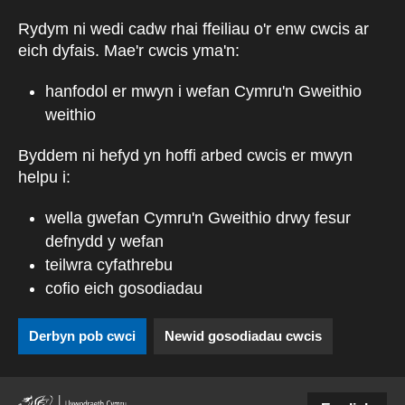
Skip to main content
Rydym ni wedi cadw rhai ffeiliau o'r enw cwcis ar
eich dyfais. Mae'r cwcis yma'n:
hanfodol er mwyn i wefan Cymru'n Gweithio
weithio
Byddem ni hefyd yn hoffi arbed cwcis er mwyn
helpu i:
wella gwefan Cymru'n Gweithio drwy fesur
defnydd y wefan
teilwra cyfathrebu
cofio eich gosodiadau
Derbyn pob cwci
Newid gosodiadau cwcis