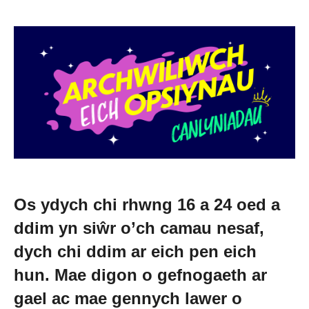
Newid dy stori
Straeon go iawn
Cysylltu â ni
Newyddion
Os ydych chi rhwng 16 a 24 oed a
Digwyddiadau
ddim yn siŵr o’ch camau nesaf,
dych chi ddim ar eich pen eich
Gweithio i ni
hun. Mae digon o gefnogaeth ar
gael ac mae gennych lawer o
Trefnu apwyntiad