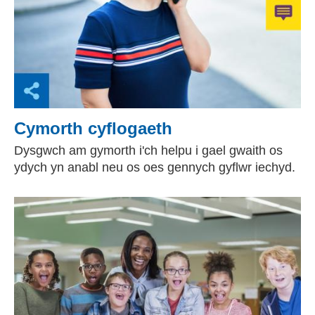
Cymorth cyflogaeth
Dysgwch am gymorth i'ch helpu i gael gwaith os
ydych yn anabl neu os oes gennych gyflwr iechyd.