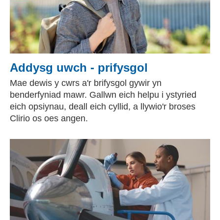
Addysg uwch - prifysgol
Mae dewis y cwrs a'r brifysgol gywir yn
benderfyniad mawr. Gallwn eich helpu i ystyried
eich opsiynau, deall eich cyllid, a llywio'r broses
Clirio os oes angen.