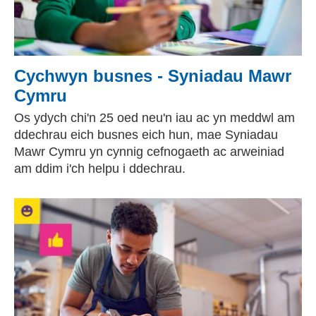
Cychwyn busnes - Syniadau Mawr
Cymru
Os ydych chi'n 25 oed neu'n iau ac yn meddwl am
ddechrau eich busnes eich hun, mae Syniadau
Mawr Cymru yn cynnig cefnogaeth ac arweiniad
am ddim i'ch helpu i ddechrau.