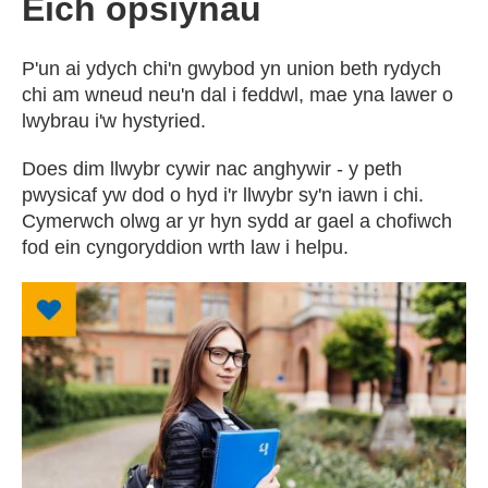
Eich opsiynau
P'un ai ydych chi'n gwybod yn union beth rydych
chi am wneud neu'n dal i feddwl, mae yna lawer o
lwybrau i'w hystyried.
Does dim llwybr cywir nac anghywir - y peth
pwysicaf yw dod o hyd i'r llwybr sy'n iawn i chi.
Cymerwch olwg ar yr hyn sydd ar gael a chofiwch
fod ein cyngoryddion wrth law i helpu.