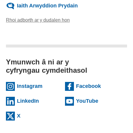
Iaith Arwyddion Prydain
Rhoi adborth ar y dudalen hon
(yn agor cleient e-bost)
Ymunwch â ni ar y
cyfryngau cymdeithasol
(external websiteCY)
(external we
Instagram
Facebook
(external websiteCY)
(external web
LinkedIn
YouTube
(external websiteCY)
X