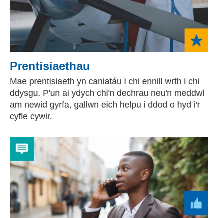
Prentisiaethau
Mae prentisiaeth yn caniatáu i chi ennill wrth i chi
ddysgu. P'un ai ydych chi'n dechrau neu'n meddwl
am newid gyrfa, gallwn eich helpu i ddod o hyd i'r
cyfle cywir.