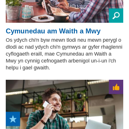
Cymunedau am Waith a Mwy
Os ydych chi'n byw mewn tlodi neu mewn perygl o
dlodi ac nad ydych chi'n gymwys ar gyfer rhaglenni
cyflogaeth eraill, mae Cymunedau am Waith a
Mwy yn cynnig cefnogaeth arbenigol un-i-un i'ch
helpu i gael gwaith.