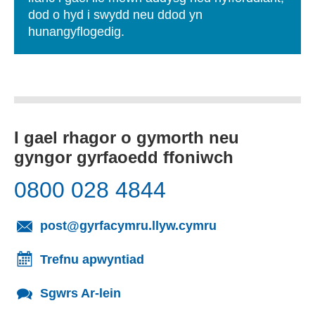
dod o hyd i swydd neu ddod yn
hunangyflogedig.
I gael rhagor o gymorth neu
gyngor gyrfaoedd ffoniwch
0800 028 4844
(yn agor cleient
post@gyrfacymru.llyw.cymru
Trefnu apwyntiad
Sgwrs Ar-lein