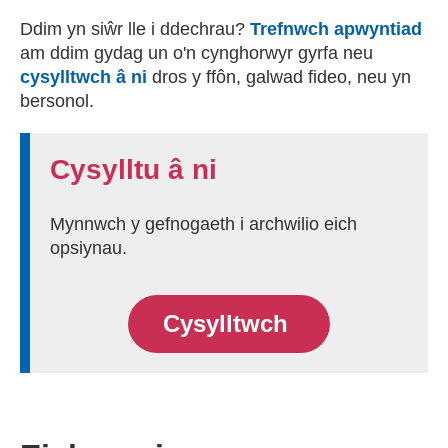
Ddim yn siŵr lle i ddechrau?
Trefnwch apwyntiad
am ddim gydag un o'n cynghorwyr gyrfa neu
cysylltwch â ni
dros y ffôn, galwad fideo, neu yn
bersonol.
Cysylltu â ni
Mynnwch y gefnogaeth i archwilio eich
opsiynau.
Cysylltwch