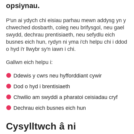
opsiynau.
P'un ai ydych chi eisiau parhau mewn addysg yn y
chweched dosbarth, coleg neu brifysgol, neu gael
swydd, dechrau prentisiaeth, neu sefydlu eich
busnes eich hun, rydyn ni yma i'ch helpu chi i ddod
o hyd i'r llwybr sy'n iawn i chi.
Gallwn eich helpu i:
Ddewis y cwrs neu hyfforddiant cywir
Dod o hyd i brentisiaeth
Chwilio am swyddi a pharatoi ceisiadau cryf
Dechrau eich busnes eich hun
Cysylltwch â ni