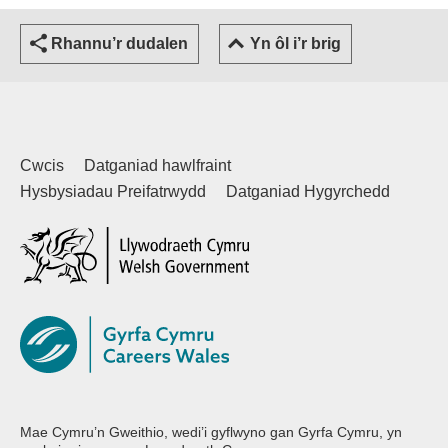
Rhannu’r dudalen
Yn ôl i’r brig
Cwcis
Datganiad hawlfraint
Hysbysiadau Preifatrwydd
Datganiad Hygyrchedd
(external websiteCY)
Mae Cymru’n Gweithio, wedi’i gyflwyno gan Gyrfa Cymru, yn