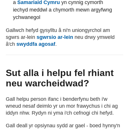
(external websiteCY)
a
Samariaid Cymru
yn cynnig cymorth
iechyd meddwl a chymorth mewn argyfwng
ychwanegol
Gallwch hefyd gysylltu â ni'n uniongyrchol am
sgwrs ar-lein
sgwrsio ar-lein
neu drwy ymweld
â'ch
swyddfa agosaf
.
Sut alla i helpu fel rhiant
neu warcheidwad?
Gall helpu person ifanc i benderfynu beth i'w
wneud nesaf deimlo yr un mor frawychus i chi ag
iddyn nhw. Rydyn ni yma i'ch cefnogi chi hefyd.
Gall deall yr opsiynau sydd ar gael - boed hynny'n