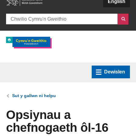
(external websiteCY)
English
Dewislen
Hafan
Rydych chi yma:
Sut y gallwn ni helpu
Amdanom ni
Opsiynau a
chefnogaeth ôl-16
Sut y gallwn ni helpu