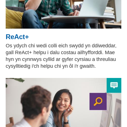
ReAct+
Os ydych chi wedi colli eich swydd yn ddiweddar,
gall ReAct+ helpu i dalu costau ailhyfforddi. Mae
hyn yn cynnwys cyllid ar gyfer cyrsiau a threuliau
cysylltiedig i'ch helpu chi yn ôl i'r gwaith.