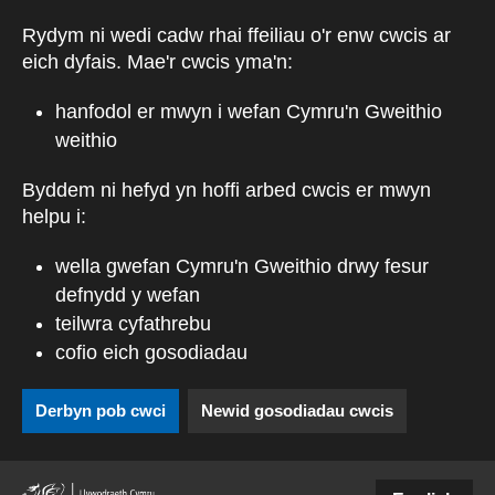
Skip to main content
Rydym ni wedi cadw rhai ffeiliau o'r enw cwcis ar
eich dyfais. Mae'r cwcis yma'n:
hanfodol er mwyn i wefan Cymru'n Gweithio
weithio
Byddem ni hefyd yn hoffi arbed cwcis er mwyn
helpu i:
wella gwefan Cymru'n Gweithio drwy fesur
defnydd y wefan
teilwra cyfathrebu
cofio eich gosodiadau
Derbyn pob cwci
Newid gosodiadau cwcis