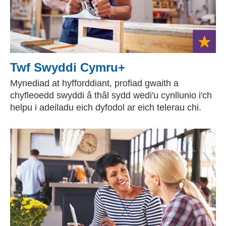
Twf Swyddi Cymru+
Mynediad at hyfforddiant, profiad gwaith a
chyfleoedd swyddi â thâl sydd wedi'u cynllunio i'ch
helpu i adeiladu eich dyfodol ar eich telerau chi.