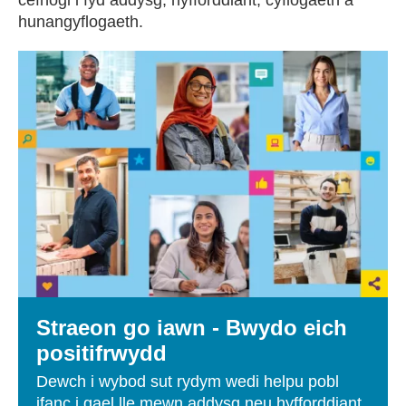
cefnogi i fyd addysg, hyfforddiant, cyflogaeth a
hunangyflogaeth.
Straeon go iawn - Bwydo eich
positifrwydd
Dewch i wybod
sut rydym wedi helpu pobl
ifanc i gael lle mewn addysg neu hyfforddiant,