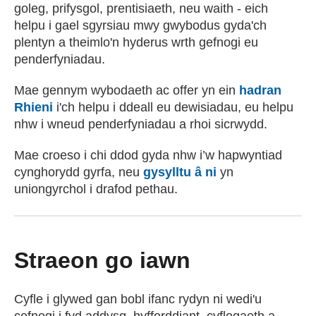
goleg, prifysgol, prentisiaeth, neu waith - eich
helpu i gael sgyrsiau mwy gwybodus gyda'ch
plentyn a theimlo'n hyderus wrth gefnogi eu
penderfyniadau.
Mae gennym wybodaeth ac offer yn ein
hadran
Rhieni
i'ch helpu i ddeall eu dewisiadau, eu helpu
nhw i wneud penderfyniadau a rhoi sicrwydd.
Mae croeso i chi ddod gyda nhw i’w hapwyntiad
cynghorydd gyrfa, neu
gysylltu â ni
yn
uniongyrchol i drafod pethau.
Straeon go iawn
Cyfle i glywed gan bobl ifanc rydyn ni wedi'u