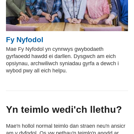
Fy Nyfodol
Mae Fy Nyfodol yn cynnwys gwybodaeth
gyrfaoedd hawdd ei darllen. Dysgwch am eich
opsiynau, archwiliwch syniadau gyrfa a dewch i
wybod pwy all eich helpu.
Yn teimlo wedi'ch llethu?
Mae'n hollol normal teimlo dan straen neu'n ansicr
am y dyfodol. Os yw pethau'n teimlo'n anodd ar