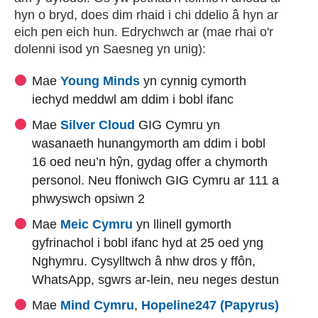
hyn o bryd, does dim rhaid i chi ddelio â hyn ar
eich pen eich hun. Edrychwch ar (mae rhai o'r
dolenni isod yn Saesneg yn unig):
(external website)
(external websiteCY)
Mae
Young Minds
yn cynnig cymorth
iechyd meddwl am ddim i bobl ifanc
(external websiteCY)
Mae
Silver Cloud
GIG Cymru yn
wasanaeth hunangymorth am ddim i bobl
16 oed neu’n hŷn, gydag offer a chymorth
personol. Neu ffoniwch GIG Cymru ar 111 a
phwyswch opsiwn 2
(external websiteCY)
Mae
Meic Cymru
yn llinell gymorth
gyfrinachol i bobl ifanc hyd at 25 oed yng
Nghymru. Cysylltwch â nhw dros y ffôn,
WhatsApp, sgwrs ar-lein, neu neges destun
(external websiteCY)
(exter
Mae
Mind Cymru
,
Hopeline247 (Papyrus)